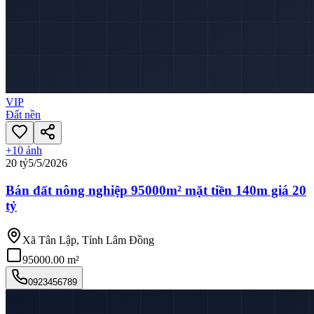
VIP
Đất nền
+
10
ảnh
20 tỷ
5/5/2026
Bán đất nông nghiệp 95000m² mặt tiền 140m giá 20
tỷ
Xã Tân Lập, Tỉnh Lâm Đồng
95000.00 m²
0923456789