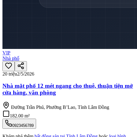
VIP
Nhà phố
20 triệu
2/5/2026
Nhà mặt phố 12 mét ngang cho thuê, thuận tiện mở
cửa hàng, văn phòng
Đường Trần Phú, Phường B’Lao, Tỉnh Lâm Đồng
182.00 m²
0923456789
Khám phá thêm
bất động sản tại
Tỉnh Lâm Đồng
hoặc
loại hình