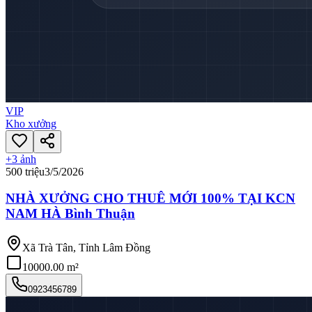
VIP
Kho xưởng
+
3
ảnh
500 triệu
3/5/2026
NHÀ XƯỞNG CHO THUÊ MỚI 100% TẠI KCN
NAM HÀ Bình Thuận
Xã Trà Tân, Tỉnh Lâm Đồng
10000.00 m²
0923456789