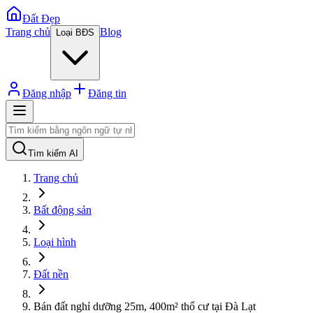
Đất Đẹp
Trang chủ
Blog
Loại BĐS
Đăng nhập
Đăng tin
Tìm kiếm AI
Trang chủ
Bất động sản
Loại hình
Đất nền
Bán đất nghỉ dưỡng 25m, 400m² thổ cư tại Đà Lạt