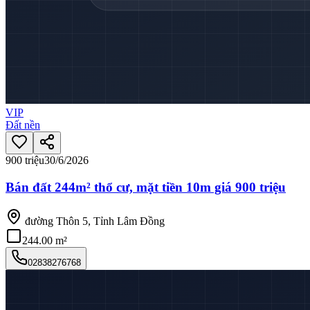
VIP
Đất nền
900 triệu
30/6/2026
Bán đất 244m² thổ cư, mặt tiền 10m giá 900 triệu
đường Thôn 5, Tỉnh Lâm Đồng
244.00 m²
02838276768