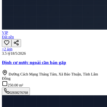
VIP
Đất nền
+
2
ảnh
3.5 tỷ
18/5/2026
Định cư nước ngoài cần bán gấp
Đường Cách Mạng Tháng Tám, Xã Bảo Thuận, Tỉnh Lâm
Đồng
250.00 m²
02838276768