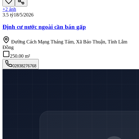
+
2
ảnh
3.5 tỷ
18/5/2026
Định cư nước ngoài cần bán gấp
Đường Cách Mạng Tháng Tám, Xã Bảo Thuận, Tỉnh Lâm
Đồng
250.00 m²
02838276768