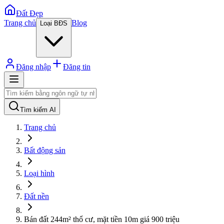
Đất Đẹp
Trang chủ
Blog
Loại BĐS
Đăng nhập
Đăng tin
Tìm kiếm AI
Trang chủ
Bất động sản
Loại hình
Đất nền
Bán đất 244m² thổ cư, mặt tiền 10m giá 900 triệu