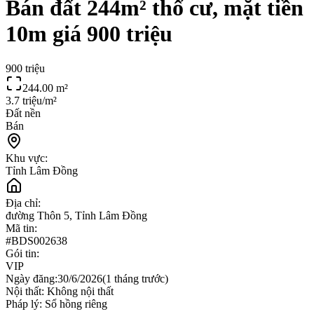
Bán đất 244m² thổ cư, mặt tiền
10m giá 900 triệu
900 triệu
244.00
m²
3.7 triệu/m²
Đất nền
Bán
Khu vực:
Tỉnh Lâm Đồng
Địa chỉ:
đường Thôn 5, Tỉnh Lâm Đồng
Mã tin:
#
BDS002638
Gói tin:
VIP
Ngày đăng:
30/6/2026
(
1 tháng trước
)
Nội thất:
Không nội thất
Pháp lý:
Sổ hồng riêng