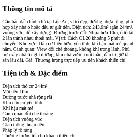
Thông tin mô tả
Cần bán đất chính chủ tại Lộc An, vị trí đẹp, đường nhựa rộng, phù
hợp xây nhà ở hoặc đầu tư giữ tiền. Diện tích: 243.9m² (gần 244m²,
vuông vức, dễ xây dựng). Đường trước đất: Nhựa hơn 10m, ô tô tải
2 làn tránh nhau thoải mái. Vị trí: Cách QL20 khoảng 5 phút di
chuyển. Khu vực: Dân cư hiện hữu, yên tĩnh, khí hậu mát mẻ quanh
năm. Cảnh quan: View đồi chè thoáng, không khí trong lành. Phù
hợp xây nhà ở nghỉ dưỡng, làm nhà vườn cuối tuần, đầu tư giữ tài
sản lâu dài. Giá: Thương lượng trực tiếp ưu tiên khách thiện chí.
Tiện ích & Đặc điểm
Diện tích thổ cư 244m²
Mặt tiền 10m
Đường trước nhà rộng rãi
Khu dân cư yên tĩnh
Khí hậu mát mẻ
Cảnh quan đồi chè thoáng
Diện tích vuông vức
Giao thông thuận tiện
Pháp lý rõ ràng
Thương lượng tốt cho khách thiện chí