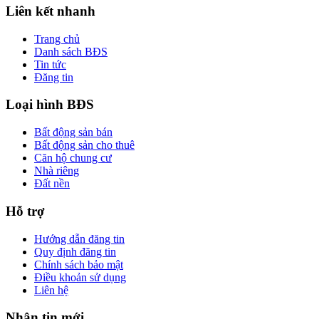
Liên kết nhanh
Trang chủ
Danh sách BĐS
Tin tức
Đăng tin
Loại hình BĐS
Bất động sản bán
Bất động sản cho thuê
Căn hộ chung cư
Nhà riêng
Đất nền
Hỗ trợ
Hướng dẫn đăng tin
Quy định đăng tin
Chính sách bảo mật
Điều khoản sử dụng
Liên hệ
Nhận tin mới