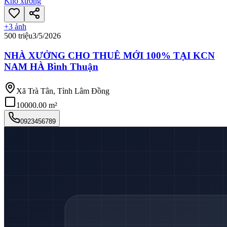
Kho xưởng
+
3
ảnh
500 triệu
3/5/2026
NHÀ XƯỞNG CHO THUÊ MỚI 100% TẠI KCN
NAM HÀ Bình Thuận
Xã Trà Tân, Tỉnh Lâm Đồng
10000.00 m²
0923456789