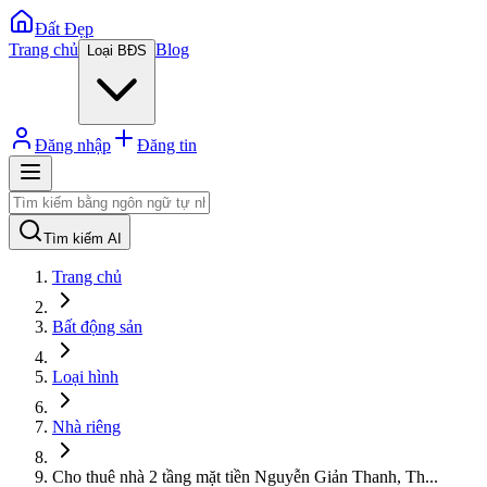
Đất Đẹp
Trang chủ
Blog
Loại BĐS
Đăng nhập
Đăng tin
Tìm kiếm AI
Trang chủ
Bất động sản
Loại hình
Nhà riêng
Cho thuê nhà 2 tầng mặt tiền Nguyễn Giản Thanh, Th
...