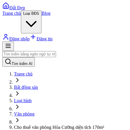
Đất Đẹp
Trang chủ
Blog
Loại BĐS
Đăng nhập
Đăng tin
Tìm kiếm AI
Trang chủ
Bất động sản
Loại hình
Văn phòng
Cho thuê văn phòng Hòa Cường diện tích 170m²