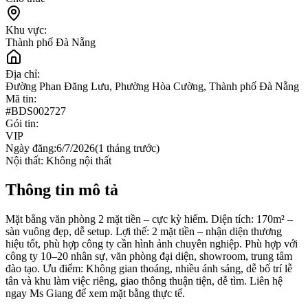
Khu vực:
Thành phố Đà Nẵng
Địa chỉ:
Đường Phan Đăng Lưu, Phường Hòa Cường, Thành phố Đà Nẵng
Mã tin:
#
BDS002727
Gói tin:
VIP
Ngày đăng:
6/7/2026
(
1 tháng trước
)
Nội thất:
Không nội thất
Thông tin mô tả
Mặt bằng văn phòng 2 mặt tiền – cực kỳ hiếm. Diện tích: 170m² –
sàn vuông đẹp, dễ setup. Lợi thế: 2 mặt tiền – nhận diện thương
hiệu tốt, phù hợp công ty cần hình ảnh chuyên nghiệp. Phù hợp với
công ty 10–20 nhân sự, văn phòng đại diện, showroom, trung tâm
đào tạo. Ưu điểm: Không gian thoáng, nhiều ánh sáng, dễ bố trí lễ
tân và khu làm việc riêng, giao thông thuận tiện, dễ tìm. Liên hệ
ngay Ms Giang để xem mặt bằng thực tế.