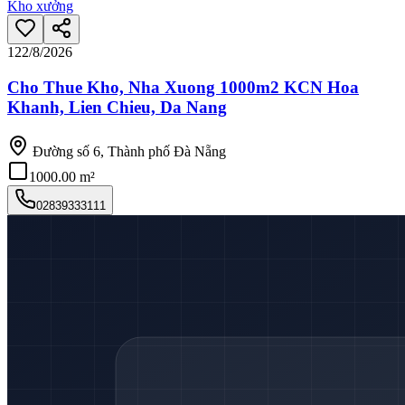
Kho xưởng
12
2/8/2026
Cho Thue Kho, Nha Xuong 1000m2 KCN Hoa
Khanh, Lien Chieu, Da Nang
Đường số 6, Thành phố Đà Nẵng
1000.00 m²
02839333111