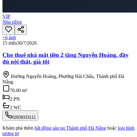
VIP
Nhà riêng
+
6
ảnh
15 triệu
30/7/2026
Cho thuê nhà mặt tiền 2 tầng Nguyễn Hoàng, đầy
đủ nội thất, giá tốt
Đường Nguyễn Hoàng, Phường Hải Châu, Thành phố Đà
Nẵng
70.00 m²
2
PN
2
WC
02839333111
Khám phá thêm
bất động sản tại
Thành phố Đà Nẵng
hoặc
loại hình
tương tự