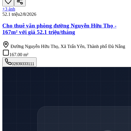
+
3
ảnh
52.1 triệu
2/8/2026
Cho thuê văn phòng đường Nguyễn Hữu Thọ -
167m² với giá 52.1 triệu/tháng
Đường Nguyễn Hữu Thọ, Xã Trấn Yên, Thành phố Đà Nẵng
167.00 m²
02839333111