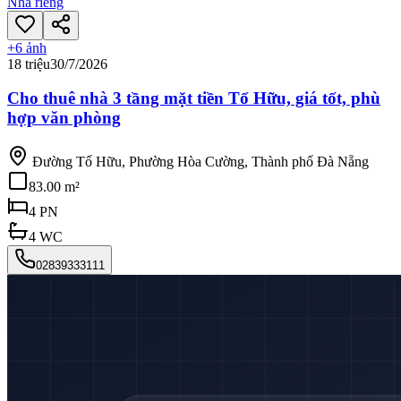
Nhà riêng
+
6
ảnh
18 triệu
30/7/2026
Cho thuê nhà 3 tầng mặt tiền Tố Hữu, giá tốt, phù
hợp văn phòng
Đường Tố Hữu, Phường Hòa Cường, Thành phố Đà Nẵng
83.00 m²
4
PN
4
WC
02839333111