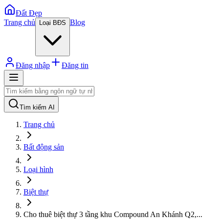
Đất Đẹp
Trang chủ
Blog
Loại BĐS
Đăng nhập
Đăng tin
Tìm kiếm AI
Trang chủ
Bất động sản
Loại hình
Biệt thự
Cho thuê biệt thự 3 tầng khu Compound An Khánh Q2,
...