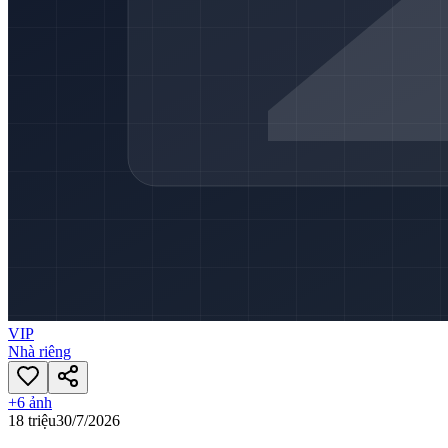
VIP
Nhà riêng
+
6
ảnh
18 triệu
30/7/2026