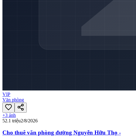
VIP
Văn phòng
+
3
ảnh
52.1 triệu
2/8/2026
Cho thuê văn phòng đường Nguyễn Hữu Thọ -