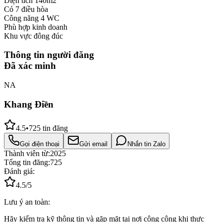
Diện tích 140m2
Có 7 điều hòa
Công năng 4 WC
Phù hợp kinh doanh
Khu vực đông đúc
Thông tin người đăng
Đã xác minh
NA
Khang Điền
4.5
•
725
tin đăng
Gọi điện thoại
Gửi email
Nhắn tin Zalo
Thành viên từ:
2025
Tổng tin đăng:
725
Đánh giá:
4.5
/5
Lưu ý an toàn:
Hãy kiểm tra kỹ thông tin và gặp mặt tại nơi công cộng khi thực