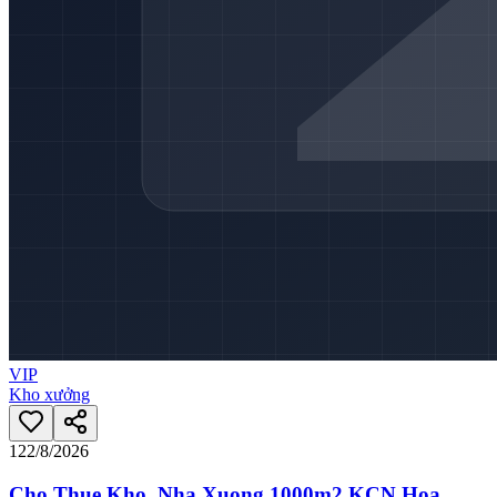
VIP
Kho xưởng
12
2/8/2026
Cho Thue Kho, Nha Xuong 1000m2 KCN Hoa