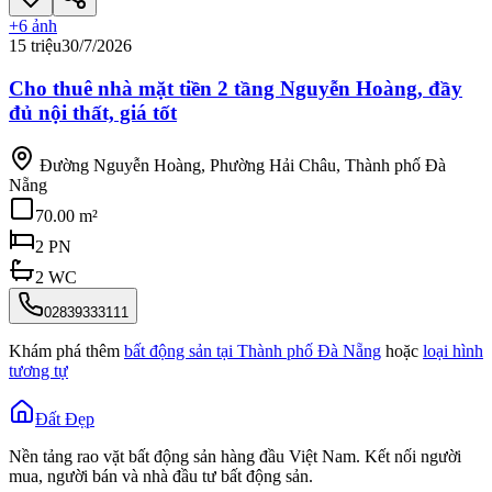
+
6
ảnh
15 triệu
30/7/2026
Cho thuê nhà mặt tiền 2 tầng Nguyễn Hoàng, đầy
đủ nội thất, giá tốt
Đường Nguyễn Hoàng, Phường Hải Châu, Thành phố Đà
Nẵng
70.00 m²
2
PN
2
WC
02839333111
Khám phá thêm
bất động sản tại
Thành phố Đà Nẵng
hoặc
loại hình
tương tự
Đất Đẹp
Nền tảng rao vặt bất động sản hàng đầu Việt Nam. Kết nối người
mua, người bán và nhà đầu tư bất động sản.