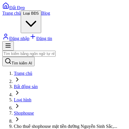
Đất Đẹp
Trang chủ
Blog
Loại BĐS
Đăng nhập
Đăng tin
Tìm kiếm AI
Trang chủ
Bất động sản
Loại hình
Shophouse
Cho thuê shophouse mặt tiền đường Nguyễn Sinh Sắc,
...