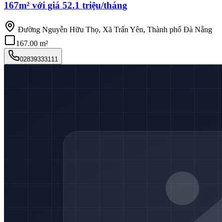
167m² với giá 52.1 triệu/tháng
Đường Nguyễn Hữu Thọ, Xã Trấn Yên, Thành phố Đà Nẵng
167.00 m²
02839333111