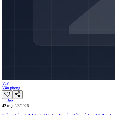
VIP
Văn phòng
+
3
ảnh
42 triệu
2/8/2026