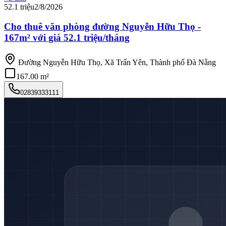
52.1 triệu
2/8/2026
Cho thuê văn phòng đường Nguyễn Hữu Thọ -
167m² với giá 52.1 triệu/tháng
Đường Nguyễn Hữu Thọ, Xã Trấn Yên, Thành phố Đà Nẵng
167.00 m²
02839333111