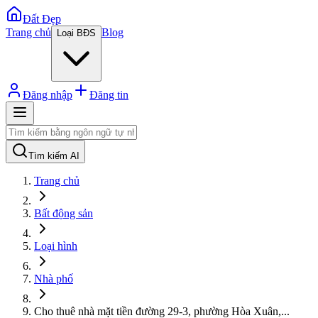
Đất Đẹp
Trang chủ
Blog
Loại BĐS
Đăng nhập
Đăng tin
Tìm kiếm AI
Trang chủ
Bất động sản
Loại hình
Nhà phố
Cho thuê nhà mặt tiền đường 29-3, phường Hòa Xuân,
...