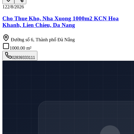
12
2/8/2026
Cho Thue Kho, Nha Xuong 1000m2 KCN Hoa
Khanh, Lien Chieu, Da Nang
Đường số 6, Thành phố Đà Nẵng
1000.00 m²
02839333111