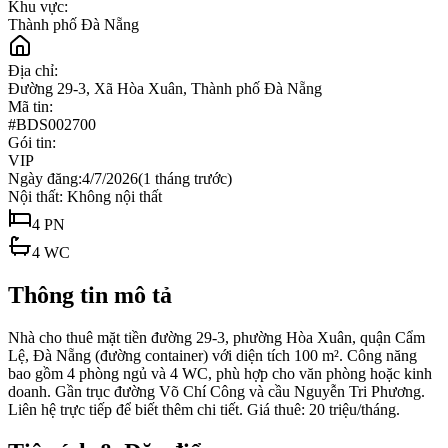
Khu vực:
Thành phố Đà Nẵng
Địa chỉ:
Đường 29-3, Xã Hòa Xuân, Thành phố Đà Nẵng
Mã tin:
#
BDS002700
Gói tin:
VIP
Ngày đăng:
4/7/2026
(
1 tháng trước
)
Nội thất:
Không nội thất
4
PN
4
WC
Thông tin mô tả
Nhà cho thuê mặt tiền đường 29-3, phường Hòa Xuân, quận Cẩm
Lệ, Đà Nẵng (đường container) với diện tích 100 m². Công năng
bao gồm 4 phòng ngủ và 4 WC, phù hợp cho văn phòng hoặc kinh
doanh. Gần trục đường Võ Chí Công và cầu Nguyễn Tri Phương.
Liên hệ trực tiếp để biết thêm chi tiết. Giá thuê: 20 triệu/tháng.