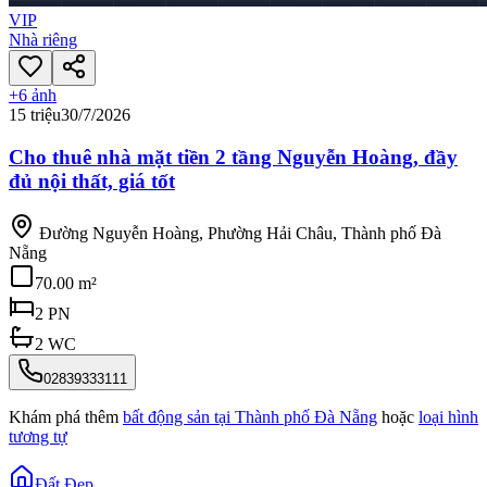
VIP
Nhà riêng
+
6
ảnh
15 triệu
30/7/2026
Cho thuê nhà mặt tiền 2 tầng Nguyễn Hoàng, đầy
đủ nội thất, giá tốt
Đường Nguyễn Hoàng, Phường Hải Châu, Thành phố Đà
Nẵng
70.00 m²
2
PN
2
WC
02839333111
Khám phá thêm
bất động sản tại
Thành phố Đà Nẵng
hoặc
loại hình
tương tự
Đất Đẹp