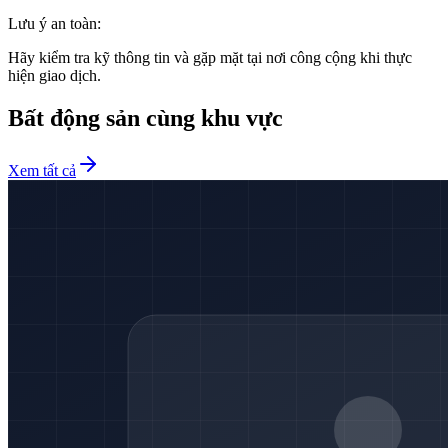
Lưu ý an toàn:
Hãy kiểm tra kỹ thông tin và gặp mặt tại nơi công cộng khi thực
hiện giao dịch.
Bất động sản cùng khu vực
Xem tất cả