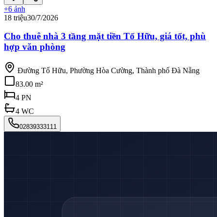
+
6
ảnh
18 triệu
30/7/2026
Cho thuê nhà 3 tầng mặt tiền Tố Hữu, giá tốt, phù
hợp văn phòng
Đường Tố Hữu, Phường Hòa Cường, Thành phố Đà Nẵng
83.00 m²
4
PN
4
WC
02839333111