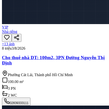
VIP
Nhà riêng
+
13
ảnh
8 triệu
3/8/2026
Cho thuê nhà DT: 100m2, 3PN Đường Nguyễn Thị
Định
Phường Cát Lái, Thành phố Hồ Chí Minh
100.00 m²
3
PN
2
WC
02839333111