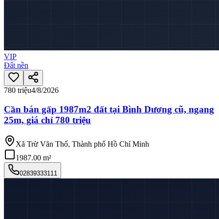
VIP
Đất nền
780 triệu
4/8/2026
Cần bán gấp 1987m2 đất tại Bình Dương cũ, ngang
25m, giá chỉ 780 triệu
Xã Trừ Văn Thố, Thành phố Hồ Chí Minh
1987.00 m²
02839333111