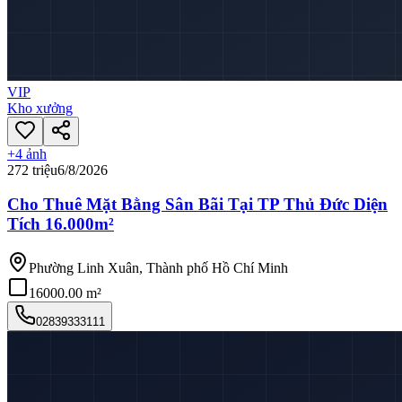
VIP
Kho xưởng
+
4
ảnh
272 triệu
6/8/2026
Cho Thuê Mặt Bằng Sân Bãi Tại TP Thủ Đức Diện
Tích 16.000m²
Phường Linh Xuân, Thành phố Hồ Chí Minh
16000.00 m²
02839333111