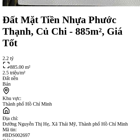
Đất Mặt Tiền Nhựa Phước
Thạnh, Củ Chi - 885m², Giá
Tốt
2.2 tỷ
885.00
m²
2.5 triệu/m²
Đất nền
Bán
Khu vực:
Thành phố Hồ Chí Minh
Địa chỉ:
Đường Nguyễn Thị Hẹ, Xã Thái Mỹ, Thành phố Hồ Chí Minh
Mã tin:
#
BDS002697