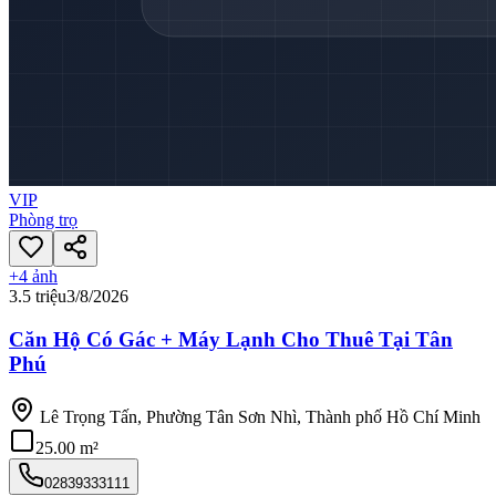
VIP
Phòng trọ
+
4
ảnh
3.5 triệu
3/8/2026
Căn Hộ Có Gác + Máy Lạnh Cho Thuê Tại Tân
Phú
Lê Trọng Tấn, Phường Tân Sơn Nhì, Thành phố Hồ Chí Minh
25.00 m²
02839333111