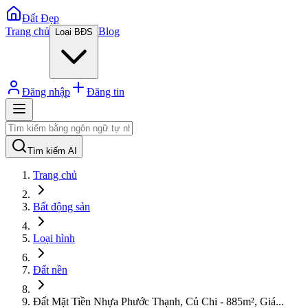
Đất Đẹp
Trang chủ
Blog
Loại BĐS
Đăng nhập
Đăng tin
Tìm kiếm AI
Trang chủ
Bất động sản
Loại hình
Đất nền
Đất Mặt Tiền Nhựa Phước Thạnh, Củ Chi - 885m², Giá
...