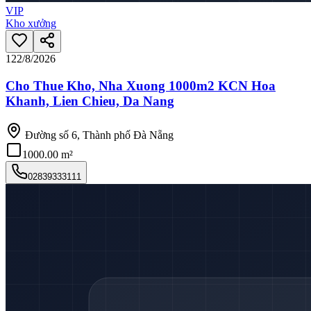
VIP
Kho xưởng
12
2/8/2026
Cho Thue Kho, Nha Xuong 1000m2 KCN Hoa
Khanh, Lien Chieu, Da Nang
Đường số 6, Thành phố Đà Nẵng
1000.00 m²
02839333111