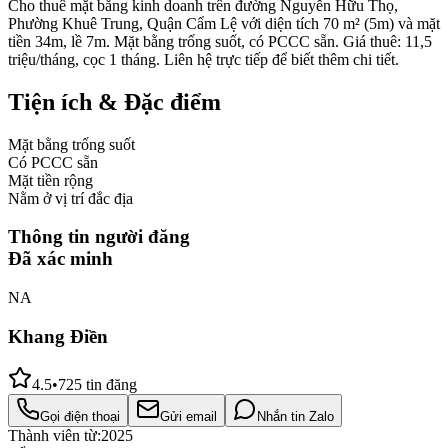
Cho thuê mặt bằng kinh doanh trên đường Nguyễn Hữu Thọ,
Phường Khuê Trung, Quận Cẩm Lệ với diện tích 70 m² (5m) và mặt
tiền 34m, lề 7m. Mặt bằng trống suốt, có PCCC sẵn. Giá thuê: 11,5
triệu/tháng, cọc 1 tháng. Liên hệ trực tiếp để biết thêm chi tiết.
Tiện ích & Đặc điểm
Mặt bằng trống suốt
Có PCCC sẵn
Mặt tiền rộng
Nằm ở vị trí đắc địa
Thông tin người đăng
Đã xác minh
NA
Khang Điền
4.5
•
725
tin đăng
Gọi điện thoại
Gửi email
Nhắn tin Zalo
Thành viên từ:
2025