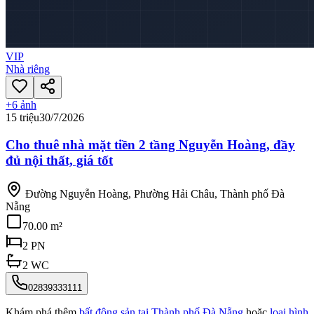
VIP
Nhà riêng
+
6
ảnh
15 triệu
30/7/2026
Cho thuê nhà mặt tiền 2 tầng Nguyễn Hoàng, đầy
đủ nội thất, giá tốt
Đường Nguyễn Hoàng, Phường Hải Châu, Thành phố Đà
Nẵng
70.00 m²
2
PN
2
WC
02839333111
Khám phá thêm
bất động sản tại
Thành phố Đà Nẵng
hoặc
loại hình