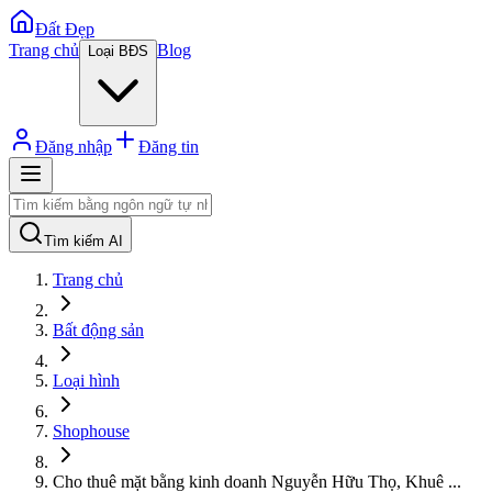
Đất Đẹp
Trang chủ
Blog
Loại BĐS
Đăng nhập
Đăng tin
Tìm kiếm AI
Trang chủ
Bất động sản
Loại hình
Shophouse
Cho thuê mặt bằng kinh doanh Nguyễn Hữu Thọ, Khuê
...