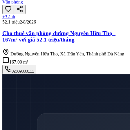
Văn phòng
+
3
ảnh
52.1 triệu
2/8/2026
Cho thuê văn phòng đường Nguyễn Hữu Thọ -
167m² với giá 52.1 triệu/tháng
Đường Nguyễn Hữu Thọ, Xã Trấn Yên, Thành phố Đà Nẵng
167.00 m²
02839333111