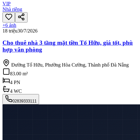
VIP
Nhà riêng
+
6
ảnh
18 triệu
30/7/2026
Cho thuê nhà 3 tầng mặt tiền Tố Hữu, giá tốt, phù
hợp văn phòng
Đường Tố Hữu, Phường Hòa Cường, Thành phố Đà Nẵng
83.00 m²
4
PN
4
WC
02839333111