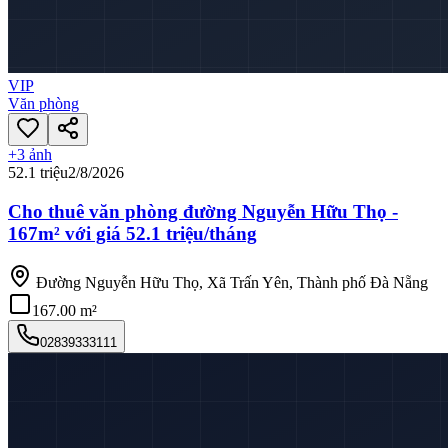
VIP
Văn phòng
+
3
ảnh
52.1 triệu
2/8/2026
Cho thuê văn phòng đường Nguyễn Hữu Thọ -
167m² với giá 52.1 triệu/tháng
Đường Nguyễn Hữu Thọ, Xã Trấn Yên, Thành phố Đà Nẵng
167.00 m²
02839333111