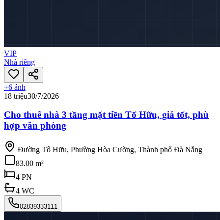
VIP
Nhà riêng
+
6
ảnh
18 triệu
30/7/2026
Cho thuê nhà 3 tầng mặt tiền Tố Hữu, giá tốt, phù
hợp văn phòng
Đường Tố Hữu, Phường Hòa Cường, Thành phố Đà Nẵng
83.00 m²
4
PN
4
WC
02839333111