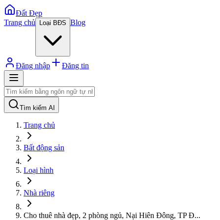
Đất Đẹp
Trang chủ
Blog
Loại BĐS
Đăng nhập
Đăng tin
Tìm kiếm AI
Trang chủ
Bất động sản
Loại hình
Nhà riêng
Cho thuê nhà đẹp, 2 phòng ngủ, Nại Hiên Đông, TP Đ
...