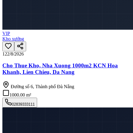
VIP
Kho xưởng
12
2/8/2026
Cho Thue Kho, Nha Xuong 1000m2 KCN Hoa
Khanh, Lien Chieu, Da Nang
Đường số 6, Thành phố Đà Nẵng
1000.00 m²
02839333111