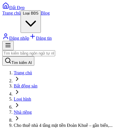
Đất Đẹp
Trang chủ
Blog
Loại BĐS
Đăng nhập
Đăng tin
Tìm kiếm AI
Trang chủ
Bất động sản
Loại hình
Nhà riêng
Cho thuê nhà 4 tầng mặt tiền Đoàn Khuê – gần biển,
...