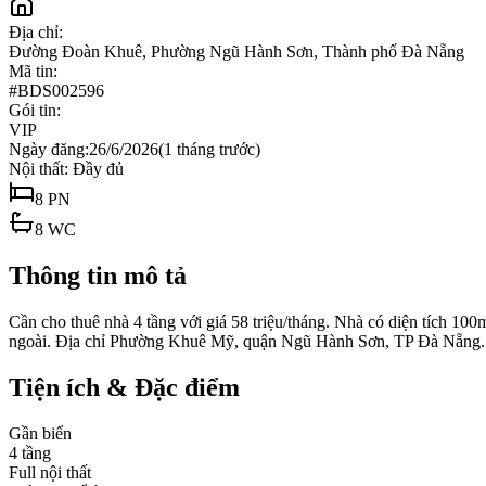
Địa chỉ:
Đường Đoàn Khuê, Phường Ngũ Hành Sơn, Thành phố Đà Nẵng
Mã tin:
#
BDS002596
Gói tin:
VIP
Ngày đăng:
26/6/2026
(
1 tháng trước
)
Nội thất:
Đầy đủ
8
PN
8
WC
Thông tin mô tả
Cần cho thuê nhà 4 tầng với giá 58 triệu/tháng. Nhà có diện tích 100
ngoài. Địa chỉ Phường Khuê Mỹ, quận Ngũ Hành Sơn, TP Đà Nẵng.
Tiện ích & Đặc điểm
Gần biển
4 tầng
Full nội thất