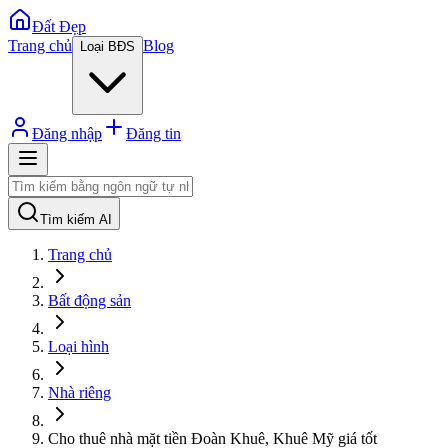
Đất Đẹp
Trang chủ
Blog
Loại BĐS
Đăng nhập
Đăng tin
Tìm kiếm AI
Trang chủ
Bất động sản
Loại hình
Nhà riêng
Cho thuê nhà mặt tiền Đoàn Khuê, Khuê Mỹ giá tốt