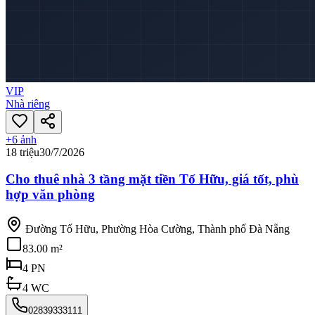
VIP
Nhà riêng
+
6
ảnh
18 triệu
30/7/2026
Cho thuê nhà 3 tầng mặt tiền Tố Hữu, giá tốt, phù
hợp văn phòng
Đường Tố Hữu, Phường Hòa Cường, Thành phố Đà Nẵng
83.00 m²
4
PN
4
WC
02839333111