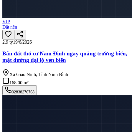
VIP
Đất nền
2.9 tỷ
19/6/2026
Bán đất thổ cư Nam Định ngay quảng trường biển,
mặt đường đại lộ ven biển
Xã Giao Ninh, Tỉnh Ninh Bình
168.00 m²
02838276768