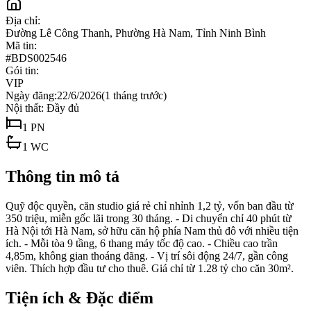
Địa chỉ:
Đường Lê Công Thanh, Phường Hà Nam, Tỉnh Ninh Bình
Mã tin:
#
BDS002546
Gói tin:
VIP
Ngày đăng:
22/6/2026
(
1 tháng trước
)
Nội thất:
Đầy đủ
1
PN
1
WC
Thông tin mô tả
Quỹ độc quyền, căn studio giá rẻ chỉ nhỉnh 1,2 tỷ, vốn ban đầu từ
350 triệu, miễn gốc lãi trong 30 tháng. - Di chuyển chỉ 40 phút từ
Hà Nội tới Hà Nam, sở hữu căn hộ phía Nam thủ đô với nhiều tiện
ích. - Mỗi tòa 9 tầng, 6 thang máy tốc độ cao. - Chiều cao trần
4,85m, không gian thoáng đãng. - Vị trí sôi động 24/7, gần công
viên. Thích hợp đầu tư cho thuê. Giá chỉ từ 1.28 tỷ cho căn 30m².
Tiện ích & Đặc điểm