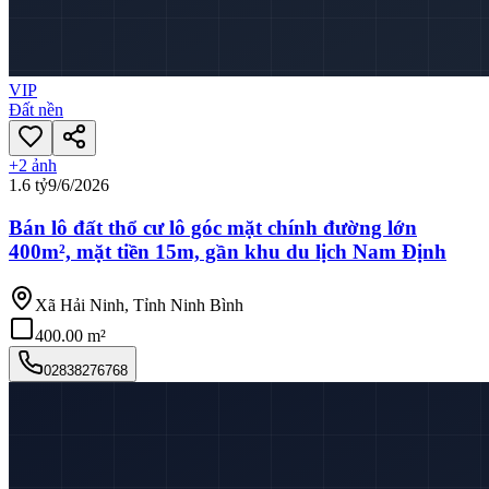
VIP
Đất nền
+
2
ảnh
1.6 tỷ
9/6/2026
Bán lô đất thổ cư lô góc mặt chính đường lớn
400m², mặt tiền 15m, gần khu du lịch Nam Định
Xã Hải Ninh, Tỉnh Ninh Bình
400.00 m²
02838276768