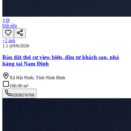
VIP
Đất nền
+
2
ảnh
1.1 tỷ
9/6/2026
Bán đất thổ cư view biển, đầu tư khách sạn, nhà
hàng tại Nam Định
Xã Hải Ninh, Tỉnh Ninh Bình
100.00 m²
02838276768