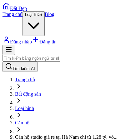
Đất Đẹp
Trang chủ
Blog
Loại BĐS
Đăng nhập
Đăng tin
Tìm kiếm AI
Trang chủ
Bất động sản
Loại hình
Căn hộ
Căn hộ studio giá rẻ tại Hà Nam chỉ từ 1.28 tỷ, vố
...