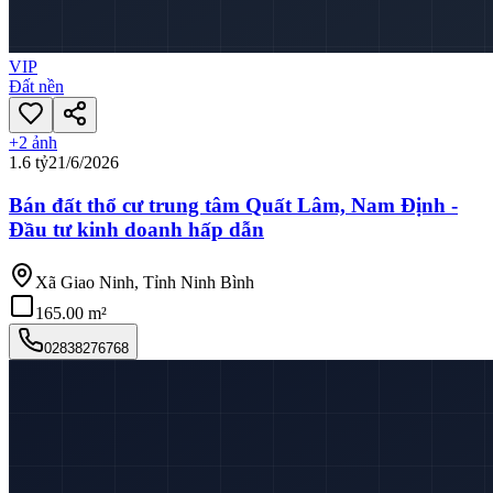
VIP
Đất nền
+
2
ảnh
1.6 tỷ
21/6/2026
Bán đất thổ cư trung tâm Quất Lâm, Nam Định -
Đầu tư kinh doanh hấp dẫn
Xã Giao Ninh, Tỉnh Ninh Bình
165.00 m²
02838276768