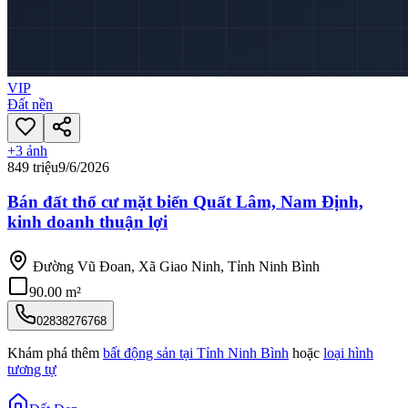
VIP
Đất nền
+
3
ảnh
849 triệu
9/6/2026
Bán đất thổ cư mặt biển Quất Lâm, Nam Định,
kinh doanh thuận lợi
Đường Vũ Đoan, Xã Giao Ninh, Tỉnh Ninh Bình
90.00 m²
02838276768
Khám phá thêm
bất động sản tại
Tỉnh Ninh Bình
hoặc
loại hình
tương tự