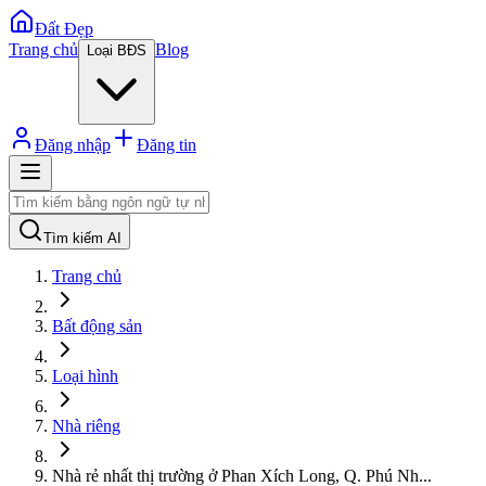
Đất Đẹp
Trang chủ
Blog
Loại BĐS
Đăng nhập
Đăng tin
Tìm kiếm AI
Trang chủ
Bất động sản
Loại hình
Nhà riêng
Nhà rẻ nhất thị trường ở Phan Xích Long, Q. Phú Nh
...