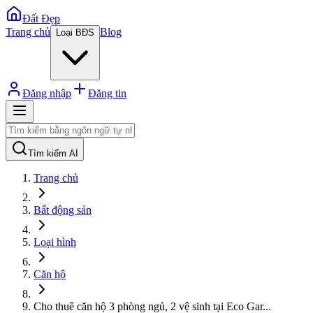
Đất Đẹp
Trang chủ
Blog
Loại BĐS
Đăng nhập
Đăng tin
Tìm kiếm AI
Trang chủ
Bất động sản
Loại hình
Căn hộ
Cho thuê căn hộ 3 phòng ngủ, 2 vệ sinh tại Eco Gar
...