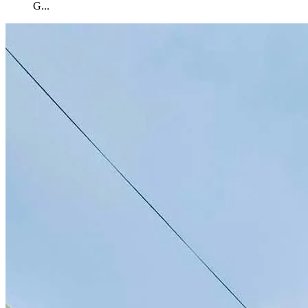
G
...