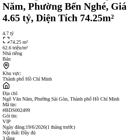
Năm, Phường Bến Nghé, Giá
4.65 tỷ, Diện Tích 74.25m²
4.7 tỷ
74.25
m²
62.6 triệu/m²
Nhà riêng
Bán
Khu vực:
Thành phố Hồ Chí Minh
Địa chỉ:
Ngô Văn Năm, Phường Sài Gòn, Thành phố Hồ Chí Minh
Mã tin:
#
BDS002499
Gói tin:
VIP
Ngày đăng:
19/6/2026
(
1 tháng trước
)
Nội thất:
Đầy đủ
3
tầng