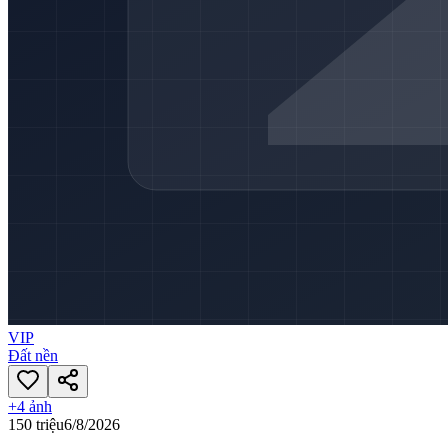
VIP
Đất nền
+
4
ảnh
150 triệu
6/8/2026