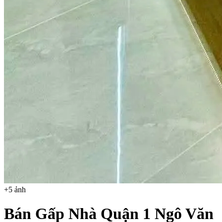
+
5
ảnh
Bán Gấp Nhà Quận 1 Ngô Văn