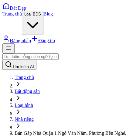
Đất Đẹp
Trang chủ
Blog
Loại BĐS
Đăng nhập
Đăng tin
Tìm kiếm AI
Trang chủ
Bất động sản
Loại hình
Nhà riêng
Bán Gấp Nhà Quận 1 Ngô Văn Năm, Phường Bến Nghé,