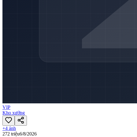
VIP
Kho xưởng
+
4
ảnh
272 triệu
6/8/2026