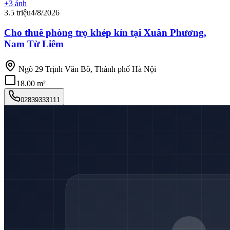
+
3
ảnh
3.5 triệu
4/8/2026
Cho thuê phòng trọ khép kín tại Xuân Phương,
Nam Từ Liêm
Ngõ 29 Trịnh Văn Bô, Thành phố Hà Nội
18.00 m²
02839333111