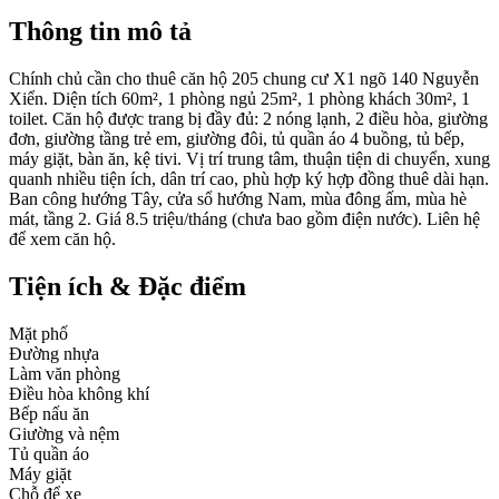
Thông tin mô tả
Chính chủ cần cho thuê căn hộ 205 chung cư X1 ngõ 140 Nguyễn
Xiển. Diện tích 60m², 1 phòng ngủ 25m², 1 phòng khách 30m², 1
toilet. Căn hộ được trang bị đầy đủ: 2 nóng lạnh, 2 điều hòa, giường
đơn, giường tầng trẻ em, giường đôi, tủ quần áo 4 buồng, tủ bếp,
máy giặt, bàn ăn, kệ tivi. Vị trí trung tâm, thuận tiện di chuyển, xung
quanh nhiều tiện ích, dân trí cao, phù hợp ký hợp đồng thuê dài hạn.
Ban công hướng Tây, cửa sổ hướng Nam, mùa đông ấm, mùa hè
mát, tầng 2. Giá 8.5 triệu/tháng (chưa bao gồm điện nước). Liên hệ
để xem căn hộ.
Tiện ích & Đặc điểm
Mặt phố
Đường nhựa
Làm văn phòng
Điều hòa không khí
Bếp nấu ăn
Giường và nệm
Tủ quần áo
Máy giặt
Chỗ để xe