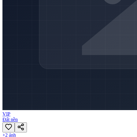
VIP
Đất nền
+
2
ảnh