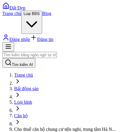
Đất Đẹp
Trang chủ
Blog
Loại BĐS
Đăng nhập
Đăng tin
Tìm kiếm AI
Trang chủ
Bất động sản
Loại hình
Căn hộ
Cho thuê căn hộ chung cư tiện nghi, trung tâm Hà N
...