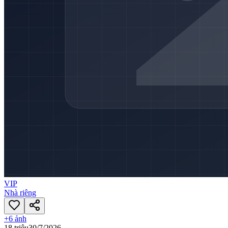
VIP
Nhà riêng
+
6
ảnh
18 triệu
30/7/2026