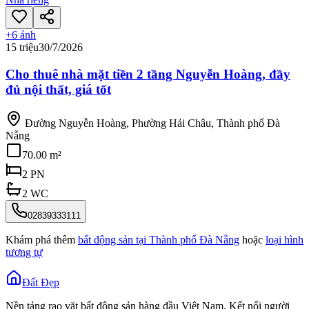
+
6
ảnh
15 triệu
30/7/2026
Cho thuê nhà mặt tiền 2 tầng Nguyễn Hoàng, đầy
đủ nội thất, giá tốt
Đường Nguyễn Hoàng, Phường Hải Châu, Thành phố Đà
Nẵng
70.00 m²
2
PN
2
WC
02839333111
Khám phá thêm
bất động sản tại
Thành phố Đà Nẵng
hoặc
loại hình
tương tự
Đất Đẹp
Nền tảng rao vặt bất động sản hàng đầu Việt Nam. Kết nối người