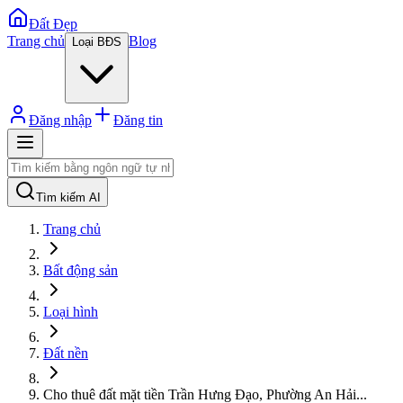
Đất Đẹp
Trang chủ
Blog
Loại BĐS
Đăng nhập
Đăng tin
Tìm kiếm AI
Trang chủ
Bất động sản
Loại hình
Đất nền
Cho thuê đất mặt tiền Trần Hưng Đạo, Phường An Hải
...