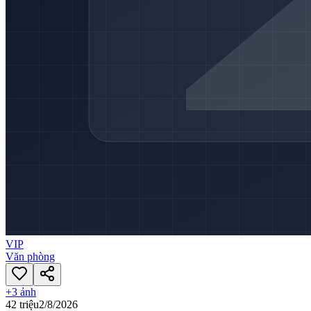
VIP
Văn phòng
+
3
ảnh
42 triệu
2/8/2026