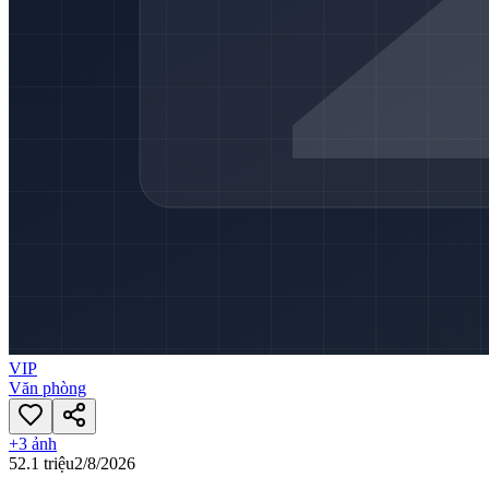
VIP
Văn phòng
+
3
ảnh
52.1 triệu
2/8/2026