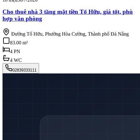
Cho thuê nhà 3 tầng mặt tiền Tố Hữu, giá tốt, phù
hợp văn phòng
Đường Tố Hữu, Phường Hòa Cường, Thành phố Đà Nẵng
83.00 m²
4
PN
4
WC
02839333111