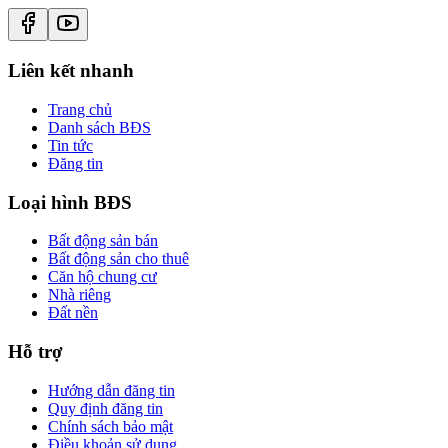
Liên kết nhanh
Trang chủ
Danh sách BĐS
Tin tức
Đăng tin
Loại hình BĐS
Bất động sản bán
Bất động sản cho thuê
Căn hộ chung cư
Nhà riêng
Đất nền
Hỗ trợ
Hướng dẫn đăng tin
Quy định đăng tin
Chính sách bảo mật
Điều khoản sử dụng