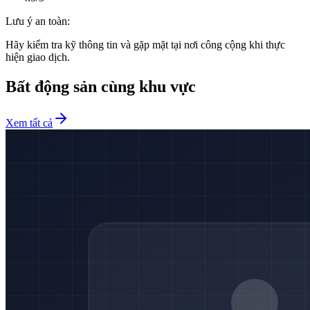
Lưu ý an toàn:
Hãy kiểm tra kỹ thông tin và gặp mặt tại nơi công cộng khi thực
hiện giao dịch.
Bất động sản cùng khu vực
Xem tất cả