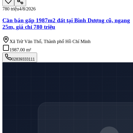
780 triệu
4/8/2026
Cần bán gấp 1987m2 đất tại Bình Dương cũ, ngang
25m, giá chỉ 780 triệu
Xã Trừ Văn Thố, Thành phố Hồ Chí Minh
1987.00 m²
02839333111