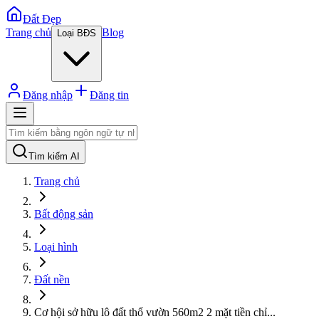
Đất Đẹp
Trang chủ
Blog
Loại BĐS
Đăng nhập
Đăng tin
Tìm kiếm AI
Trang chủ
Bất động sản
Loại hình
Đất nền
Cơ hội sở hữu lô đất thổ vườn 560m2 2 mặt tiền chỉ
...