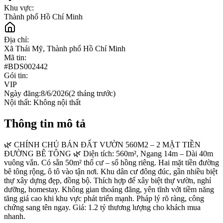
Khu vực:
Thành phố Hồ Chí Minh
Địa chỉ:
Xã Thái Mỹ, Thành phố Hồ Chí Minh
Mã tin:
#
BDS002442
Gói tin:
VIP
Ngày đăng:
8/6/2026
(
2 tháng trước
)
Nội thất:
Không nội thất
Thông tin mô tả
🌿 CHÍNH CHỦ BÁN ĐẤT VƯỜN 560M2 – 2 MẶT TIỀN
ĐƯỜNG BÊ TÔNG 🌿 Diện tích: 560m², Ngang 14m – Dài 40m
vuông vắn. Có sẵn 50m² thổ cư – sổ hồng riêng. Hai mặt tiền đường
bê tông rộng, ô tô vào tận nơi. Khu dân cư đông đúc, gần nhiều biệt
thự xây dựng đẹp, đồng bộ. Thích hợp để xây biệt thự vườn, nghỉ
dưỡng, homestay. Không gian thoáng đãng, yên tĩnh với tiềm năng
tăng giá cao khi khu vực phát triển mạnh. Pháp lý rõ ràng, công
chứng sang tên ngay. Giá: 1.2 tỷ thương lượng cho khách mua
nhanh.