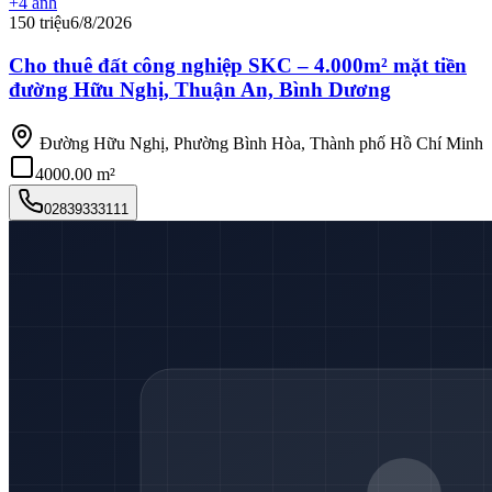
+
4
ảnh
150 triệu
6/8/2026
Cho thuê đất công nghiệp SKC – 4.000m² mặt tiền
đường Hữu Nghị, Thuận An, Bình Dương
Đường Hữu Nghị, Phường Bình Hòa, Thành phố Hồ Chí Minh
4000.00 m²
02839333111