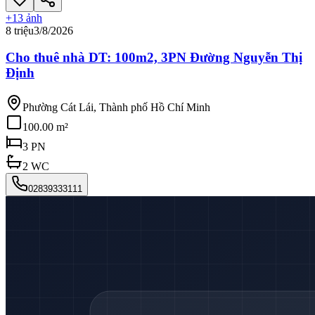
+
13
ảnh
8 triệu
3/8/2026
Cho thuê nhà DT: 100m2, 3PN Đường Nguyễn Thị
Định
Phường Cát Lái, Thành phố Hồ Chí Minh
100.00 m²
3
PN
2
WC
02839333111