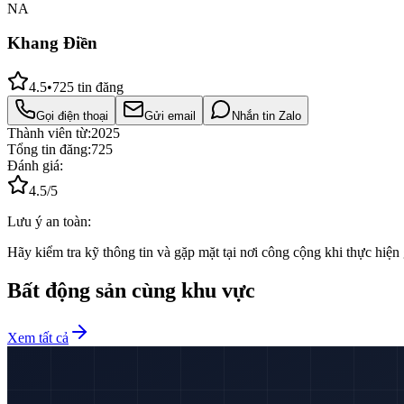
NA
Khang Điền
4.5
•
725
tin đăng
Gọi điện thoại
Gửi email
Nhắn tin Zalo
Thành viên từ:
2025
Tổng tin đăng:
725
Đánh giá:
4.5
/5
Lưu ý an toàn:
Hãy kiểm tra kỹ thông tin và gặp mặt tại nơi công cộng khi thực hiện 
Bất động sản cùng khu vực
Xem tất cả