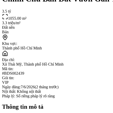
3.5 tỷ
1055.00
m²
3.3 triệu/m²
Đất nền
Bán
Khu vực:
Thành phố Hồ Chí Minh
Địa chỉ:
Xã Thái Mỹ, Thành phố Hồ Chí Minh
Mã tin:
#
BDS002439
Gói tin:
VIP
Ngày đăng:
7/6/2026
(
2 tháng trước
)
Nội thất:
Không nội thất
Pháp lý:
Sổ riêng pháp lý rõ ràng
Thông tin mô tả