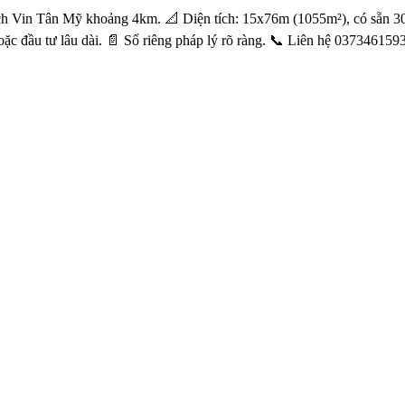
 Vin Tân Mỹ khoảng 4km. 📐 Diện tích: 15x76m (1055m²), có sẵn 300
c đầu tư lâu dài. 📄 Sổ riêng pháp lý rõ ràng. 📞 Liên hệ 0373461593