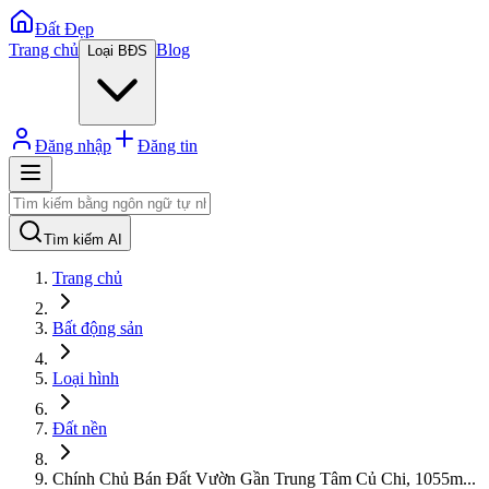
Đất Đẹp
Trang chủ
Blog
Loại BĐS
Đăng nhập
Đăng tin
Tìm kiếm AI
Trang chủ
Bất động sản
Loại hình
Đất nền
Chính Chủ Bán Đất Vườn Gần Trung Tâm Củ Chi, 1055m
...