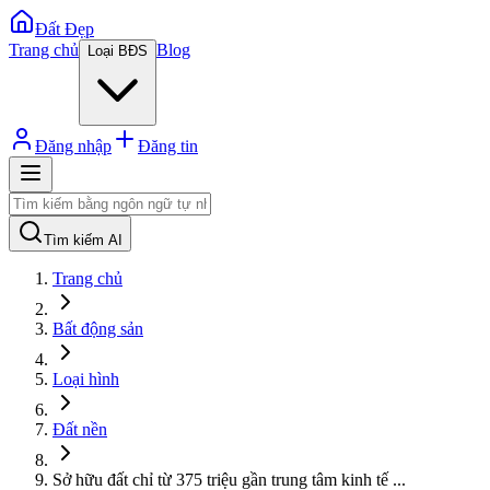
Đất Đẹp
Trang chủ
Blog
Loại BĐS
Đăng nhập
Đăng tin
Tìm kiếm AI
Trang chủ
Bất động sản
Loại hình
Đất nền
Sở hữu đất chỉ từ 375 triệu gần trung tâm kinh tế
...