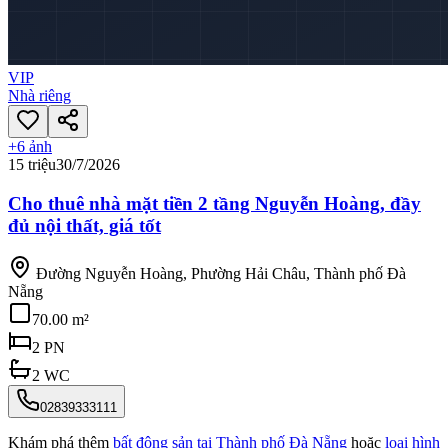
VIP
Nhà riêng
+
6
ảnh
15 triệu
30/7/2026
Cho thuê nhà mặt tiền 2 tầng Nguyễn Hoàng, đầy
đủ nội thất, giá tốt
Đường Nguyễn Hoàng, Phường Hải Châu, Thành phố Đà
Nẵng
70.00 m²
2
PN
2
WC
02839333111
Khám phá thêm
bất động sản tại
Thành phố Đà Nẵng
hoặc
loại hình