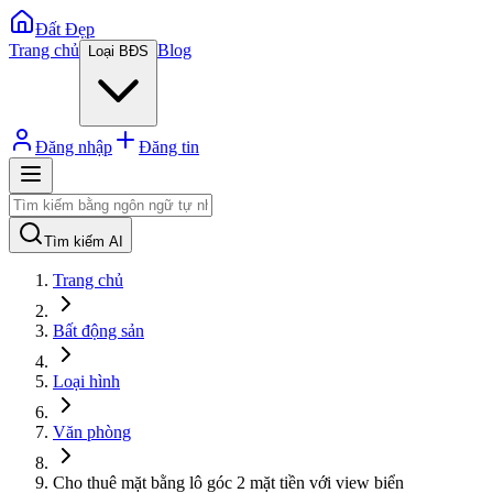
Đất Đẹp
Trang chủ
Blog
Loại BĐS
Đăng nhập
Đăng tin
Tìm kiếm AI
Trang chủ
Bất động sản
Loại hình
Văn phòng
Cho thuê mặt bằng lô góc 2 mặt tiền với view biển