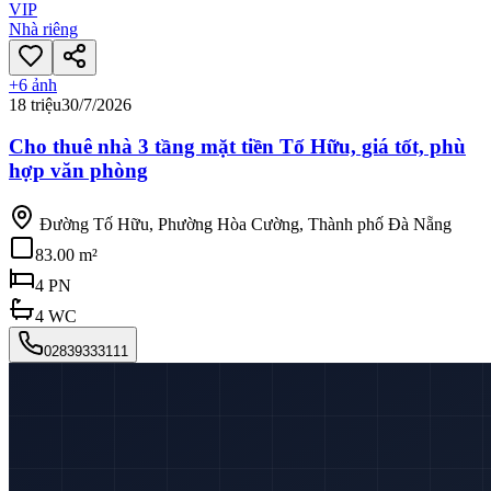
VIP
Nhà riêng
+
6
ảnh
18 triệu
30/7/2026
Cho thuê nhà 3 tầng mặt tiền Tố Hữu, giá tốt, phù
hợp văn phòng
Đường Tố Hữu, Phường Hòa Cường, Thành phố Đà Nẵng
83.00 m²
4
PN
4
WC
02839333111