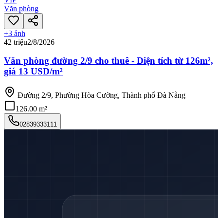
Văn phòng
+
3
ảnh
42 triệu
2/8/2026
Văn phòng đường 2/9 cho thuê - Diện tích từ 126m²,
giá 13 USD/m²
Đường 2/9, Phường Hòa Cường, Thành phố Đà Nẵng
126.00 m²
02839333111