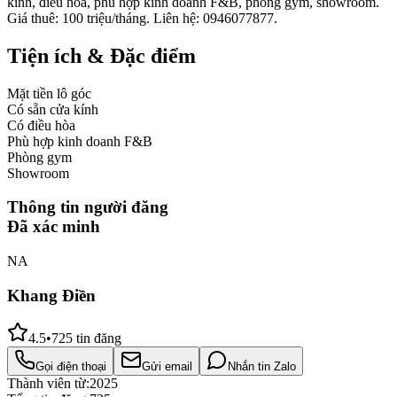
kính, điều hòa, phù hợp kinh doanh F&B, phòng gym, showroom.
Giá thuê: 100 triệu/tháng. Liên hệ: 0946077877.
Tiện ích & Đặc điểm
Mặt tiền lô góc
Có sẵn cửa kính
Có điều hòa
Phù hợp kinh doanh F&B
Phòng gym
Showroom
Thông tin người đăng
Đã xác minh
NA
Khang Điền
4.5
•
725
tin đăng
Gọi điện thoại
Gửi email
Nhắn tin Zalo
Thành viên từ:
2025