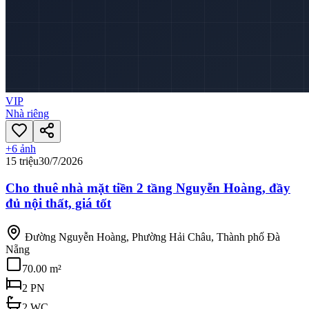
VIP
Nhà riêng
+
6
ảnh
15 triệu
30/7/2026
Cho thuê nhà mặt tiền 2 tầng Nguyễn Hoàng, đầy
đủ nội thất, giá tốt
Đường Nguyễn Hoàng, Phường Hải Châu, Thành phố Đà
Nẵng
70.00 m²
2
PN
2
WC