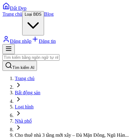
Đất Đẹp
Trang chủ
Blog
Loại BĐS
Đăng nhập
Đăng tin
Tìm kiếm AI
Trang chủ
Bất động sản
Loại hình
Nhà phố
Cho thuê nhà 3 tầng mới xây – Đà Mặn Đông, Ngũ Hàn
...