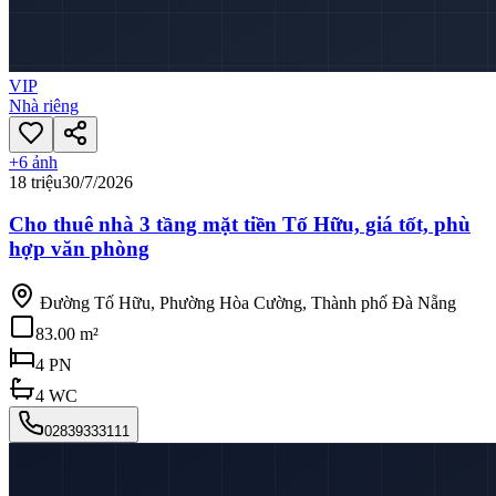
VIP
Nhà riêng
+
6
ảnh
18 triệu
30/7/2026
Cho thuê nhà 3 tầng mặt tiền Tố Hữu, giá tốt, phù
hợp văn phòng
Đường Tố Hữu, Phường Hòa Cường, Thành phố Đà Nẵng
83.00 m²
4
PN
4
WC
02839333111