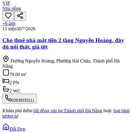
VIP
Nhà riêng
+
6
ảnh
15 triệu
30/7/2026
Cho thuê nhà mặt tiền 2 tầng Nguyễn Hoàng, đầy
đủ nội thất, giá tốt
Đường Nguyễn Hoàng, Phường Hải Châu, Thành phố Đà
Nẵng
70.00 m²
2
PN
2
WC
02839333111
Khám phá thêm
bất động sản tại
Thành phố Đà Nẵng
hoặc
loại hình
tương tự
Đất Đẹp