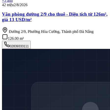
+
3
ảnh
42 triệu
2/8/2026
Văn phòng đường 2/9 cho thuê - Diện tích từ 126m²,
giá 13 USD/m²
Đường 2/9, Phường Hòa Cường, Thành phố Đà Nẵng
126.00 m²
02839333111