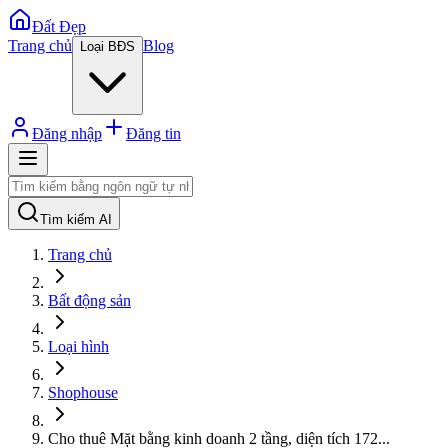
Đất Đẹp
Trang chủ
Blog
Loại BĐS
Đăng nhập
Đăng tin
Tìm kiếm AI
Trang chủ
Bất động sản
Loại hình
Shophouse
Cho thuê Mặt bằng kinh doanh 2 tầng, diện tích 172
...