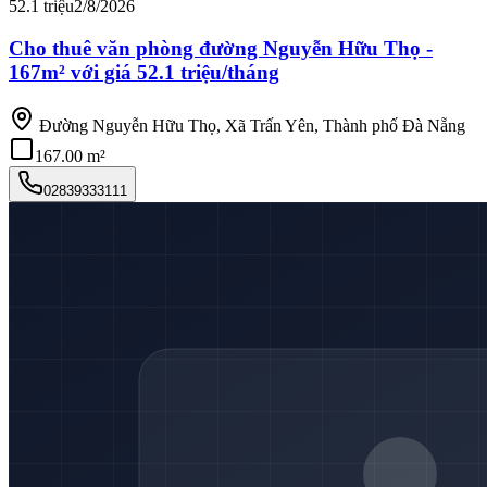
52.1 triệu
2/8/2026
Cho thuê văn phòng đường Nguyễn Hữu Thọ -
167m² với giá 52.1 triệu/tháng
Đường Nguyễn Hữu Thọ, Xã Trấn Yên, Thành phố Đà Nẵng
167.00 m²
02839333111