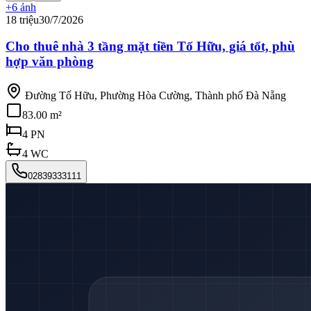
+
6
ảnh
18 triệu
30/7/2026
Cho thuê nhà 3 tầng mặt tiền Tố Hữu, giá tốt, phù
hợp văn phòng
Đường Tố Hữu, Phường Hòa Cường, Thành phố Đà Nẵng
83.00 m²
4
PN
4
WC
02839333111