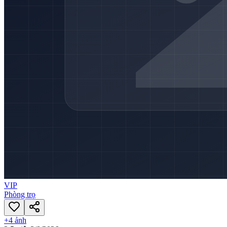
VIP
Phòng trọ
+
4
ảnh