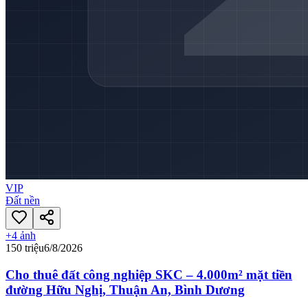
VIP
Đất nền
+
4
ảnh
150 triệu
6/8/2026
Cho thuê đất công nghiệp SKC – 4.000m² mặt tiền
đường Hữu Nghị, Thuận An, Bình Dương