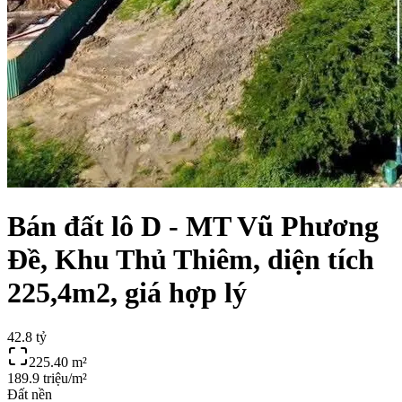
Bán đất lô D - MT Vũ Phương
Đề, Khu Thủ Thiêm, diện tích
225,4m2, giá hợp lý
42.8 tỷ
225.40
m²
189.9 triệu/m²
Đất nền