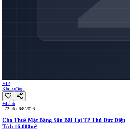
VIP
Kho xưởng
+
4
ảnh
272 triệu
6/8/2026
Cho Thuê Mặt Bằng Sân Bãi Tại TP Thủ Đức Diện
Tích 16.000m²