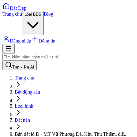
Đất Đẹp
Trang chủ
Blog
Loại BĐS
Đăng nhập
Đăng tin
Tìm kiếm AI
Trang chủ
Bất động sản
Loại hình
Đất nền
Bán đất lô D - MT Vũ Phương Đề, Khu Thủ Thiêm, diệ
...