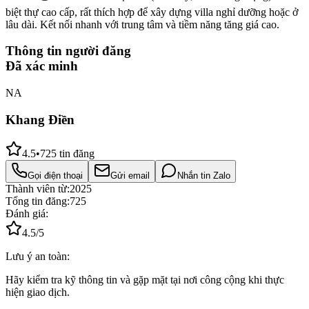
biệt thự cao cấp, rất thích hợp để xây dựng villa nghỉ dưỡng hoặc ở
lâu dài. Kết nối nhanh với trung tâm và tiềm năng tăng giá cao.
Thông tin người đăng
Đã xác minh
NA
Khang Điền
4.5
•
725
tin đăng
Gọi điện thoại
Gửi email
Nhắn tin Zalo
Thành viên từ:
2025
Tổng tin đăng:
725
Đánh giá:
4.5
/5
Lưu ý an toàn:
Hãy kiểm tra kỹ thông tin và gặp mặt tại nơi công cộng khi thực
hiện giao dịch.