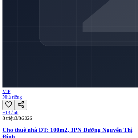
VIP
Nhà riêng
+
13
ảnh
8 triệu
3/8/2026
Cho thuê nhà DT: 100m2, 3PN Đường Nguyễn Thị
Định