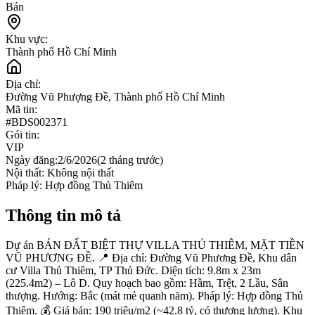
Bán
Khu vực:
Thành phố Hồ Chí Minh
Địa chỉ:
Đường Vũ Phượng Đề, Thành phố Hồ Chí Minh
Mã tin:
#
BDS002371
Gói tin:
VIP
Ngày đăng:
2/6/2026
(
2 tháng trước
)
Nội thất:
Không nội thất
Pháp lý:
Hợp đồng Thủ Thiêm
Thông tin mô tả
Dự án BÁN ĐẤT BIỆT THỰ VILLA THỦ THIÊM, MẶT TIỀN
VŨ PHƯƠNG ĐỀ. 📍 Địa chỉ: Đường Vũ Phương Đề, Khu dân
cư Villa Thủ Thiêm, TP Thủ Đức. Diện tích: 9.8m x 23m
(225.4m2) – Lô D. Quy hoạch bao gồm: Hầm, Trệt, 2 Lầu, Sân
thượng. Hướng: Bắc (mát mẻ quanh năm). Pháp lý: Hợp đồng Thủ
Thiêm. 💰 Giá bán: 190 triệu/m2 (~42.8 tỷ, có thương lượng). Khu