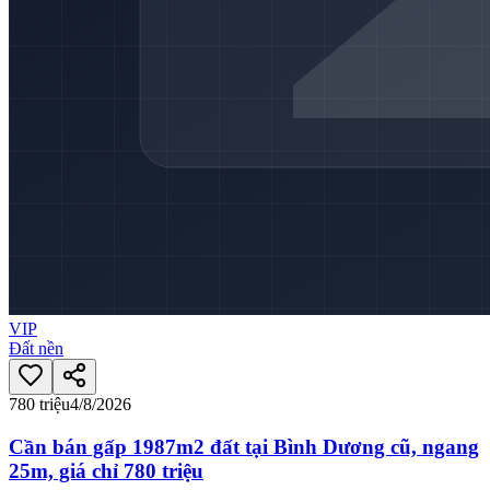
VIP
Đất nền
780 triệu
4/8/2026
Cần bán gấp 1987m2 đất tại Bình Dương cũ, ngang
25m, giá chỉ 780 triệu