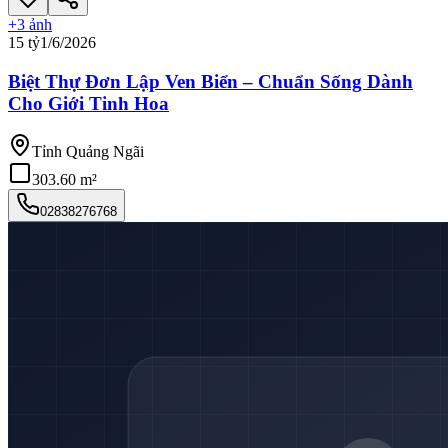
+
3
ảnh
15 tỷ
1/6/2026
Biệt Thự Đơn Lập Ven Biển – Chuẩn Sống Dành
Cho Giới Tinh Hoa
Tỉnh Quảng Ngãi
303.60 m²
02838276768