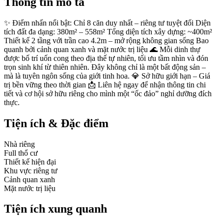
Thông tin mô tả
✨ Điểm nhấn nổi bật: Chỉ 8 căn duy nhất – riêng tư tuyệt đối Diện
tích đất đa dạng: 380m² – 558m² Tổng diện tích xây dựng: ~400m²
Thiết kế 2 tầng với trần cao 4.2m – mở rộng không gian sống Bao
quanh bởi cảnh quan xanh và mặt nước trị liệu 🌊 Mỗi dinh thự
được bố trí uốn cong theo địa thế tự nhiên, tối ưu tầm nhìn và đón
trọn sinh khí từ thiên nhiên. Đây không chỉ là một bất động sản –
mà là tuyên ngôn sống của giới tinh hoa. 💎 Sở hữu giới hạn – Giá
trị bền vững theo thời gian 📩 Liên hệ ngay để nhận thông tin chi
tiết và cơ hội sở hữu riêng cho mình một “ốc đảo” nghỉ dưỡng đích
thực.
Tiện ích & Đặc điểm
Nhà riêng
Full thổ cư
Thiết kế hiện đại
Khu vực riêng tư
Cảnh quan xanh
Mặt nước trị liệu
Tiện ích xung quanh