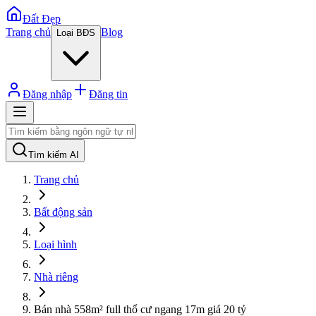
Đất Đẹp
Trang chủ
Blog
Loại BĐS
Đăng nhập
Đăng tin
Tìm kiếm AI
Trang chủ
Bất động sản
Loại hình
Nhà riêng
Bán nhà 558m² full thổ cư ngang 17m giá 20 tỷ