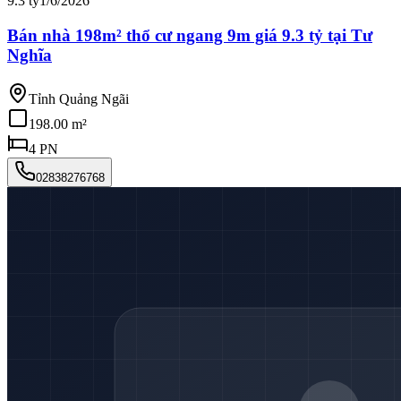
9.3 tỷ
1/6/2026
Bán nhà 198m² thổ cư ngang 9m giá 9.3 tỷ tại Tư
Nghĩa
Tỉnh Quảng Ngãi
198.00 m²
4
PN
02838276768