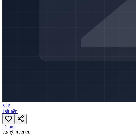
VIP
Đất nền
+
2
ảnh
7.9 tỷ
3/6/2026