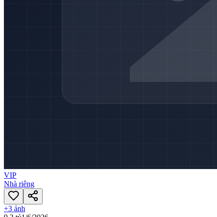
VIP
Nhà riêng
+
3
ảnh