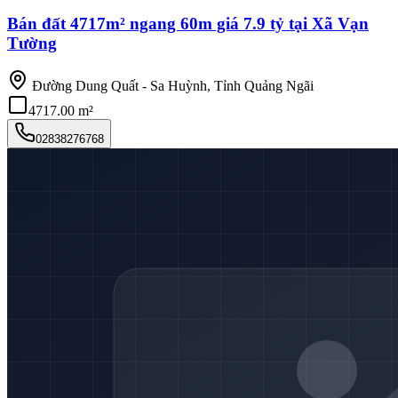
Bán đất 4717m² ngang 60m giá 7.9 tỷ tại Xã Vạn
Tường
Đường Dung Quất - Sa Huỳnh, Tỉnh Quảng Ngãi
4717.00 m²
02838276768