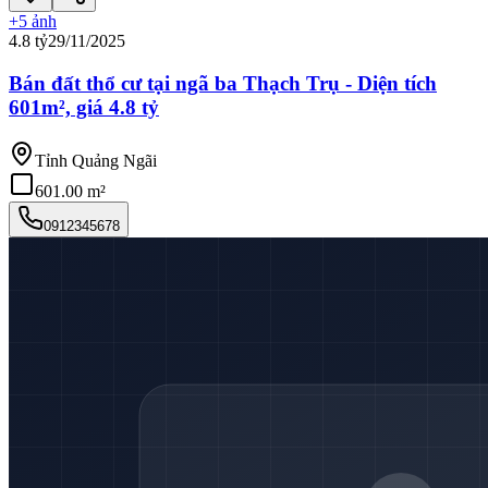
+
5
ảnh
4.8 tỷ
29/11/2025
Bán đất thổ cư tại ngã ba Thạch Trụ - Diện tích
601m², giá 4.8 tỷ
Tỉnh Quảng Ngãi
601.00 m²
0912345678