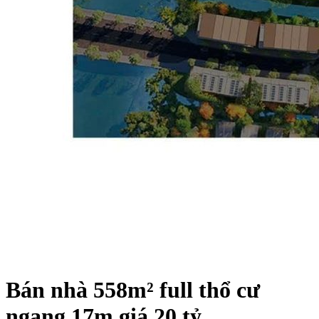
Bán nhà 558m² full thổ cư
ngang 17m giá 20 tỷ