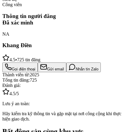
Công viên
Thông tin người đăng
Đã xác minh
NA
Khang Điền
4.5
•
725
tin đăng
Gọi điện thoại
Gửi email
Nhắn tin Zalo
Thành viên từ:
2025
Tổng tin đăng:
725
Đánh giá:
4.5
/5
Lưu ý an toàn:
Hãy kiểm tra kỹ thông tin và gặp mặt tại nơi công cộng khi thực
hiện giao dịch.
Bất động sản cùng khu vực