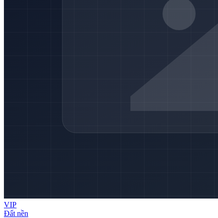
VIP
Đất nền