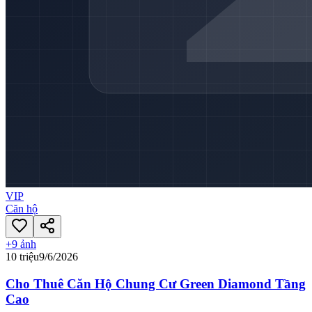
VIP
Căn hộ
+
9
ảnh
10 triệu
9/6/2026
Cho Thuê Căn Hộ Chung Cư Green Diamond Tầng
Cao