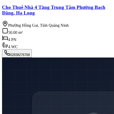
Cho Thuê Nhà 4 Tầng Trung Tâm Phường Bạch
Đằng, Hạ Long
Phường Hồng Gai, Tỉnh Quảng Ninh
50.00 m²
4
PN
4
WC
02838276768