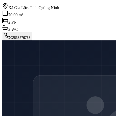
Xã Gia Lộc, Tỉnh Quảng Ninh
70.00 m²
2
PN
2
WC
02838276768