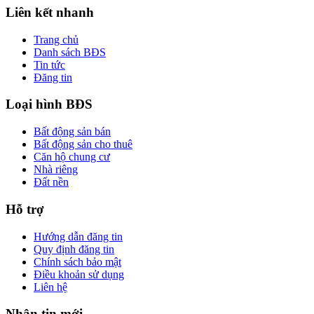
Liên kết nhanh
Trang chủ
Danh sách BĐS
Tin tức
Đăng tin
Loại hình BĐS
Bất động sản bán
Bất động sản cho thuê
Căn hộ chung cư
Nhà riêng
Đất nền
Hỗ trợ
Hướng dẫn đăng tin
Quy định đăng tin
Chính sách bảo mật
Điều khoản sử dụng
Liên hệ
Nhận tin mới