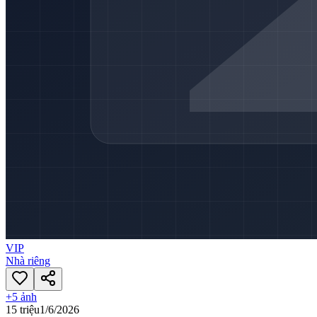
VIP
Nhà riêng
+
5
ảnh
15 triệu
1/6/2026