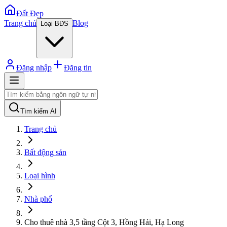
Đất Đẹp
Trang chủ
Blog
Loại BĐS
Đăng nhập
Đăng tin
Tìm kiếm AI
Trang chủ
Bất động sản
Loại hình
Nhà phố
Cho thuê nhà 3,5 tầng Cột 3, Hồng Hải, Hạ Long