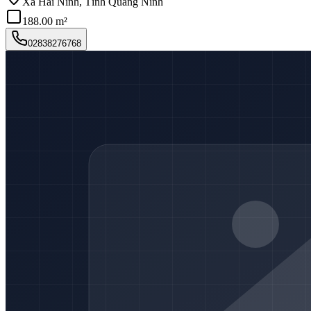
Xã Hải Ninh, Tỉnh Quảng Ninh
188.00 m²
02838276768