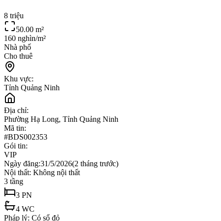
8 triệu
50.00
m²
160 nghìn/m²
Nhà phố
Cho thuê
Khu vực:
Tỉnh Quảng Ninh
Địa chỉ:
Phường Hạ Long, Tỉnh Quảng Ninh
Mã tin:
#
BDS002353
Gói tin:
VIP
Ngày đăng:
31/5/2026
(
2 tháng trước
)
Nội thất:
Không nội thất
3
tầng
3
PN
4
WC
Pháp lý:
Có sổ đỏ