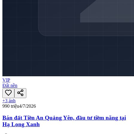
VIP
Đất nền
+
3
ảnh
990 triệu
4/7/2026
Bán đất Tiền An Quảng Yên, đầu tư tiềm năng tại
Hạ Long Xanh