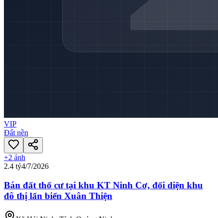
VIP
Đất nền
+
2
ảnh
2.4 tỷ
4/7/2026
Bán đất thổ cư tại khu KT Ninh Cơ, đối diện khu
đô thị lấn biển Xuân Thiện