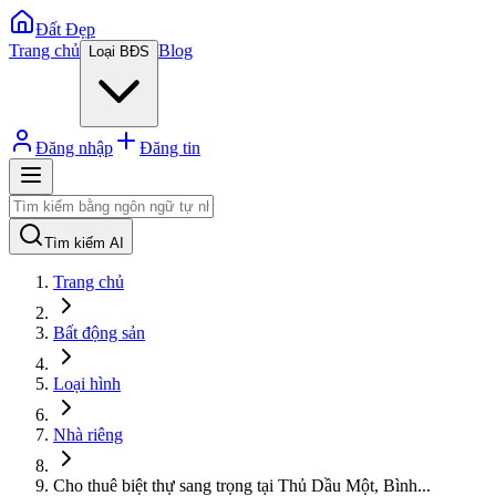
Đất Đẹp
Trang chủ
Blog
Loại BĐS
Đăng nhập
Đăng tin
Tìm kiếm AI
Trang chủ
Bất động sản
Loại hình
Nhà riêng
Cho thuê biệt thự sang trọng tại Thủ Dầu Một, Bình
...