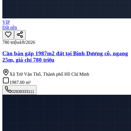
VIP
Đất nền
780 triệu
4/8/2026
Cần bán gấp 1987m2 đất tại Bình Dương cũ, ngang
25m, giá chỉ 780 triệu
Xã Trừ Văn Thố, Thành phố Hồ Chí Minh
1987.00 m²
02839333111