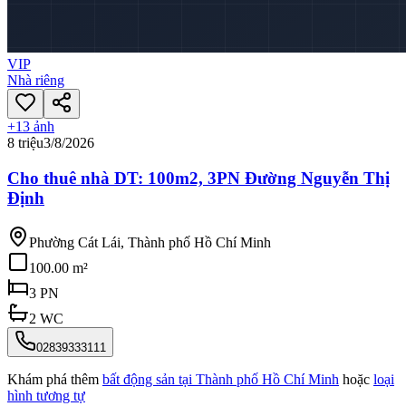
VIP
Nhà riêng
+
13
ảnh
8 triệu
3/8/2026
Cho thuê nhà DT: 100m2, 3PN Đường Nguyễn Thị
Định
Phường Cát Lái, Thành phố Hồ Chí Minh
100.00 m²
3
PN
2
WC
02839333111
Khám phá thêm
bất động sản tại
Thành phố Hồ Chí Minh
hoặc
loại
hình tương tự