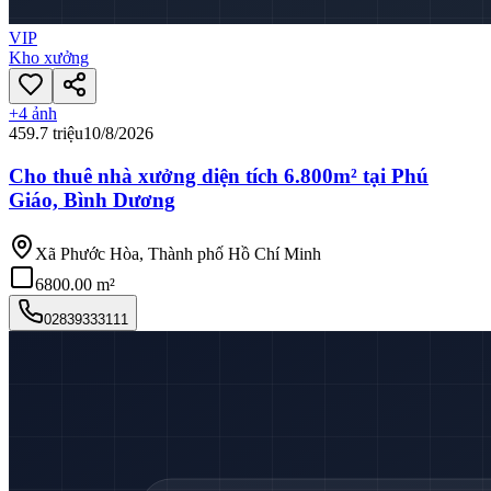
VIP
Kho xưởng
+
4
ảnh
459.7 triệu
10/8/2026
Cho thuê nhà xưởng diện tích 6.800m² tại Phú
Giáo, Bình Dương
Xã Phước Hòa, Thành phố Hồ Chí Minh
6800.00 m²
02839333111