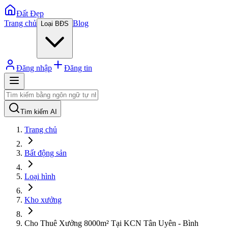
Đất Đẹp
Trang chủ
Blog
Loại BĐS
Đăng nhập
Đăng tin
Tìm kiếm AI
Trang chủ
Bất động sản
Loại hình
Kho xưởng
Cho Thuê Xưởng 8000m² Tại KCN Tân Uyên - Bình