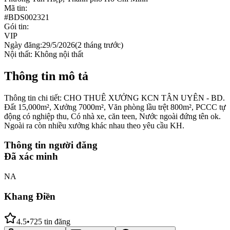
Mã tin:
#
BDS002321
Gói tin:
VIP
Ngày đăng:
29/5/2026
(
2 tháng trước
)
Nội thất:
Không nội thất
Thông tin mô tả
Thông tin chi tiết: CHO THUÊ XƯỞNG KCN TÂN UYÊN - BD.
Đất 15,000m², Xưởng 7000m², Văn phòng lầu trệt 800m², PCCC tự
động có nghiệp thu, Có nhà xe, căn teen, Nước ngoài đứng tên ok.
Ngoài ra còn nhiều xưởng khác nhau theo yêu cầu KH.
Thông tin người đăng
Đã xác minh
NA
Khang Điền
4.5
•
725
tin đăng