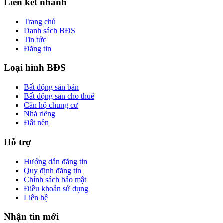
Liên kết nhanh
Trang chủ
Danh sách BĐS
Tin tức
Đăng tin
Loại hình BĐS
Bất động sản bán
Bất động sản cho thuê
Căn hộ chung cư
Nhà riêng
Đất nền
Hỗ trợ
Hướng dẫn đăng tin
Quy định đăng tin
Chính sách bảo mật
Điều khoản sử dụng
Liên hệ
Nhận tin mới