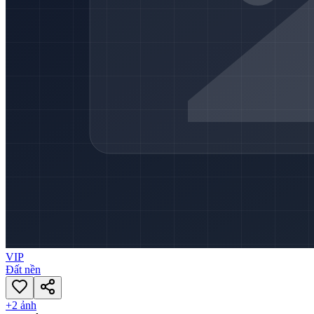
VIP
Đất nền
+
2
ảnh