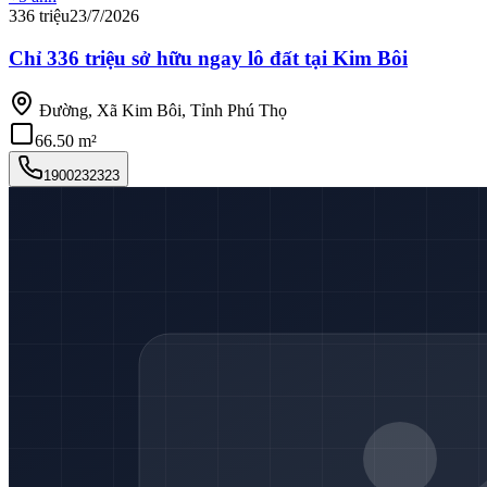
336 triệu
23/7/2026
Chỉ 336 triệu sở hữu ngay lô đất tại Kim Bôi
Đường, Xã Kim Bôi, Tỉnh Phú Thọ
66.50 m²
1900232323