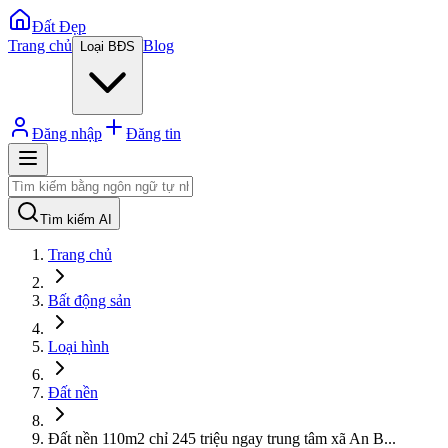
Đất Đẹp
Trang chủ
Blog
Loại BĐS
Đăng nhập
Đăng tin
Tìm kiếm AI
Trang chủ
Bất động sản
Loại hình
Đất nền
Đất nền 110m2 chỉ 245 triệu ngay trung tâm xã An B
...