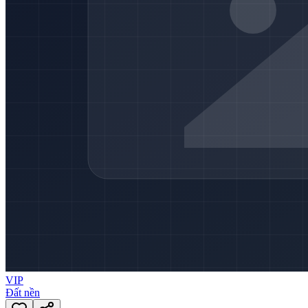
VIP
Đất nền