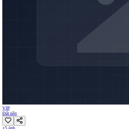
VIP
Đất nền
+
5
ảnh