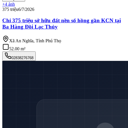
+
4
ảnh
375 triệu
6/7/2026
Chỉ 375 triệu sở hữu đất nền sổ hồng gần KCN tại
Ba Hàng Đồi Lạc Thủy
Xã An Nghĩa, Tỉnh Phú Thọ
52.00 m²
02838276768