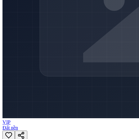
VIP
Đất nền