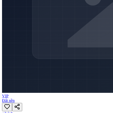
VIP
Đất nền