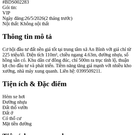
#
BDS002283
Gói tin:
VIP
Ngày đăng:
26/5/2026
(
2 tháng trước
)
Nội thất:
Không nội thất
Thông tin mô tả
Cơ hội đầu tư đất nền giá tốt tại trung tâm xã An Bình với giá chỉ từ
225 triệu/lô. Diện tích 110m², chiều ngang 4.63m, đường nhựa, sổ
hồng sẵn có. Khu dân cư đông đúc, chỉ 500m ra trục tỉnh lộ, thuận
lợi cho đầu tư và phát triển. Tiềm năng tăng giá mạnh với nhiều kho
xưởng, nhà máy xung quanh. Liên hệ: 0399509211.
Tiện ích & Đặc điểm
Hẻm xe hơi
Đường nhựa
Đất thổ vườn
Đất ở
Có thổ cư
Mặt tiền đường