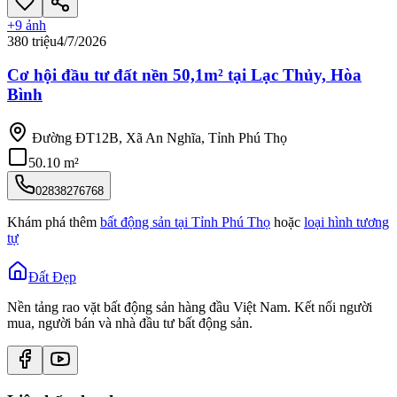
+
9
ảnh
380 triệu
4/7/2026
Cơ hội đầu tư đất nền 50,1m² tại Lạc Thủy, Hòa
Bình
Đường ĐT12B, Xã An Nghĩa, Tỉnh Phú Thọ
50.10 m²
02838276768
Khám phá thêm
bất động sản tại
Tỉnh Phú Thọ
hoặc
loại hình tương
tự
Đất Đẹp
Nền tảng rao vặt bất động sản hàng đầu Việt Nam. Kết nối người
mua, người bán và nhà đầu tư bất động sản.