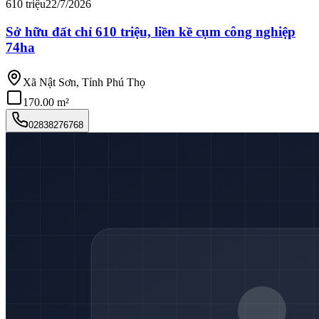
610 triệu
22/7/2026
Sở hữu đất chỉ 610 triệu, liền kề cụm công nghiệp
74ha
Xã Nật Sơn, Tỉnh Phú Thọ
170.00 m²
02838276768