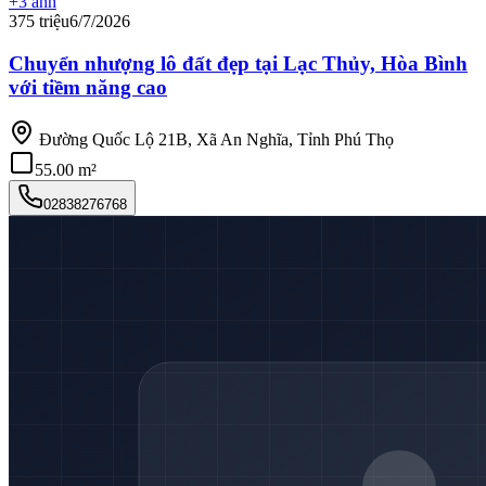
+
3
ảnh
375 triệu
6/7/2026
Chuyển nhượng lô đất đẹp tại Lạc Thủy, Hòa Bình
với tiềm năng cao
Đường Quốc Lộ 21B, Xã An Nghĩa, Tỉnh Phú Thọ
55.00 m²
02838276768