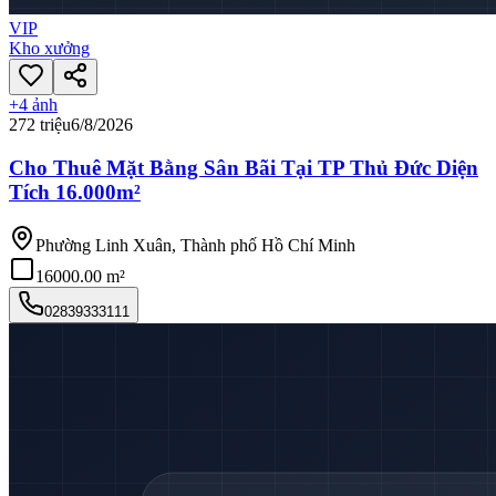
VIP
Kho xưởng
+
4
ảnh
272 triệu
6/8/2026
Cho Thuê Mặt Bằng Sân Bãi Tại TP Thủ Đức Diện
Tích 16.000m²
Phường Linh Xuân, Thành phố Hồ Chí Minh
16000.00 m²
02839333111