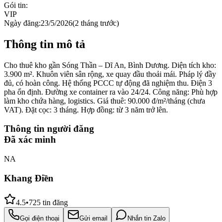
Gói tin:
VIP
Ngày đăng:
23/5/2026
(
2 tháng trước
)
Thông tin mô tả
Cho thuê kho gần Sóng Thần – Dĩ An, Bình Dương. Diện tích kho:
3.900 m². Khuôn viên sân rộng, xe quay đầu thoải mái. Pháp lý đầy
đủ, có hoàn công. Hệ thống PCCC tự động đã nghiệm thu. Điện 3
pha ổn định. Đường xe container ra vào 24/24. Công năng: Phù hợp
làm kho chứa hàng, logistics. Giá thuê: 90.000 đ/m²/tháng (chưa
VAT). Đặt cọc: 3 tháng. Hợp đồng: từ 3 năm trở lên.
Thông tin người đăng
Đã xác minh
NA
Khang Điền
4.5
•
725
tin đăng
Gọi điện thoại
Gửi email
Nhắn tin Zalo