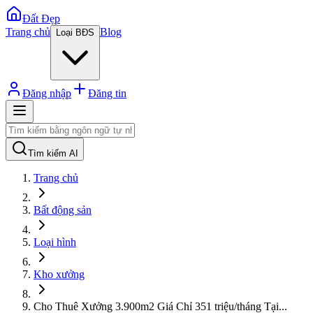
Đất Đẹp
Trang chủ
Blog
Loại BĐS
Đăng nhập
Đăng tin
Tìm kiếm AI
Trang chủ
Bất động sản
Loại hình
Kho xưởng
Cho Thuê Xưởng 3.900m2 Giá Chỉ 351 triệu/tháng Tại
...