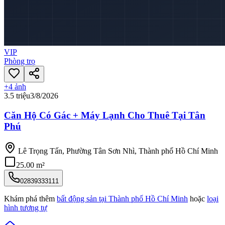
VIP
Phòng trọ
+
4
ảnh
3.5 triệu
3/8/2026
Căn Hộ Có Gác + Máy Lạnh Cho Thuê Tại Tân
Phú
Lê Trọng Tấn, Phường Tân Sơn Nhì, Thành phố Hồ Chí Minh
25.00 m²
02839333111
Khám phá thêm
bất động sản tại
Thành phố Hồ Chí Minh
hoặc
loại
hình tương tự