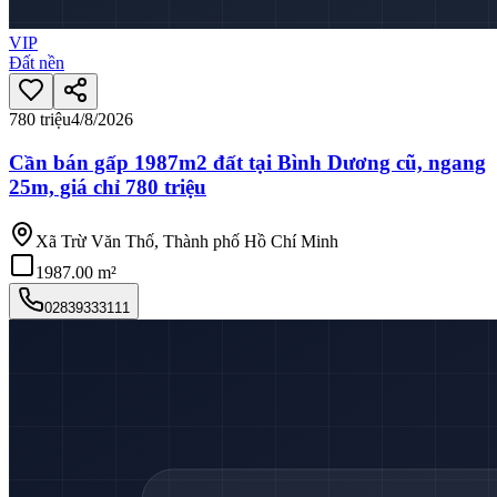
VIP
Đất nền
780 triệu
4/8/2026
Cần bán gấp 1987m2 đất tại Bình Dương cũ, ngang
25m, giá chỉ 780 triệu
Xã Trừ Văn Thố, Thành phố Hồ Chí Minh
1987.00 m²
02839333111