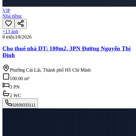
VIP
Nhà riêng
+
13
ảnh
8 triệu
3/8/2026
Cho thuê nhà DT: 100m2, 3PN Đường Nguyễn Thị
Định
Phường Cát Lái, Thành phố Hồ Chí Minh
100.00 m²
3
PN
2
WC
02839333111