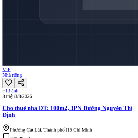
VIP
Nhà riêng
+
13
ảnh
8 triệu
3/8/2026
Cho thuê nhà DT: 100m2, 3PN Đường Nguyễn Thị
Định
Phường Cát Lái, Thành phố Hồ Chí Minh