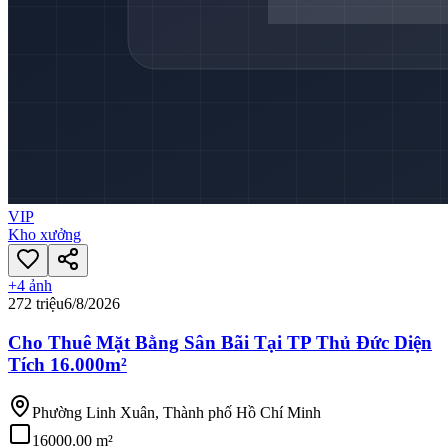
VIP
Kho xưởng
+
4
ảnh
272 triệu
6/8/2026
Cho Thuê Mặt Bằng Sân Bãi Tại TP Thủ Đức Diện
Tích 16.000m²
Phường Linh Xuân, Thành phố Hồ Chí Minh
16000.00 m²