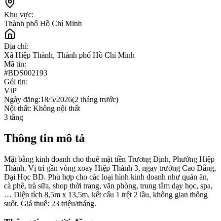
Khu vực:
Thành phố Hồ Chí Minh
Địa chỉ:
Xã Hiệp Thành, Thành phố Hồ Chí Minh
Mã tin:
#
BDS002193
Gói tin:
VIP
Ngày đăng:
18/5/2026
(
2 tháng trước
)
Nội thất:
Không nội thất
3
tầng
Thông tin mô tả
Mặt bằng kinh doanh cho thuê mặt tiền Trương Định, Phường Hiệp
Thành. Vị trí gần vòng xoay Hiệp Thành 3, ngay trường Cao Đẳng,
Đại Học BD. Phù hợp cho các loại hình kinh doanh như quán ăn,
cà phê, trà sữa, shop thời trang, văn phòng, trung tâm dạy học, spa,
… Diện tích 8,5m x 13,5m, kết cấu 1 trệt 2 lầu, không gian thông
suốt. Giá thuê: 23 triệu/tháng.