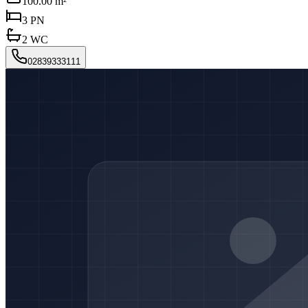
100.00 m²
3
PN
2
WC
02839333111