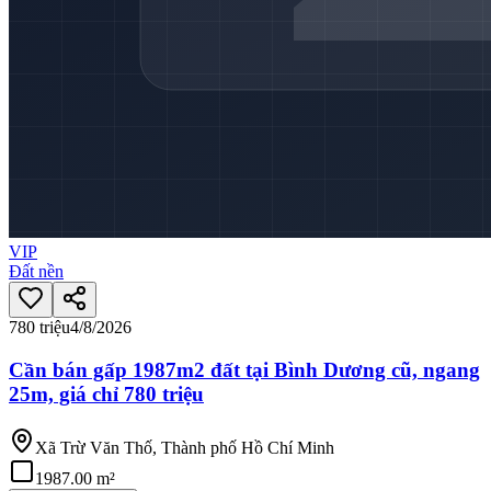
VIP
Đất nền
780 triệu
4/8/2026
Cần bán gấp 1987m2 đất tại Bình Dương cũ, ngang
25m, giá chỉ 780 triệu
Xã Trừ Văn Thố, Thành phố Hồ Chí Minh
1987.00 m²