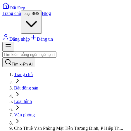
Đất Đẹp
Trang chủ
Blog
Loại BĐS
Đăng nhập
Đăng tin
Tìm kiếm AI
Trang chủ
Bất động sản
Loại hình
Văn phòng
Cho Thuê Văn Phòng Mặt Tiền Trương Định, P Hiệp Th
...