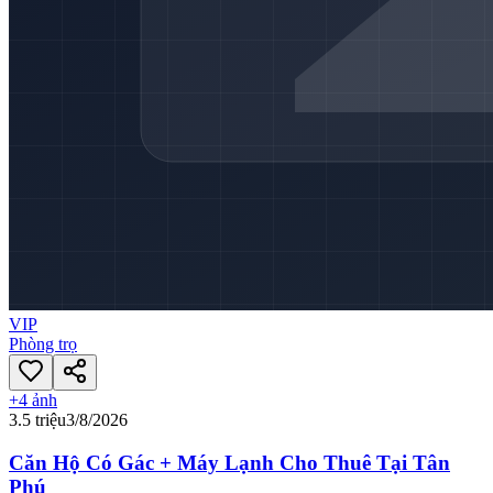
VIP
Phòng trọ
+
4
ảnh
3.5 triệu
3/8/2026
Căn Hộ Có Gác + Máy Lạnh Cho Thuê Tại Tân
Phú