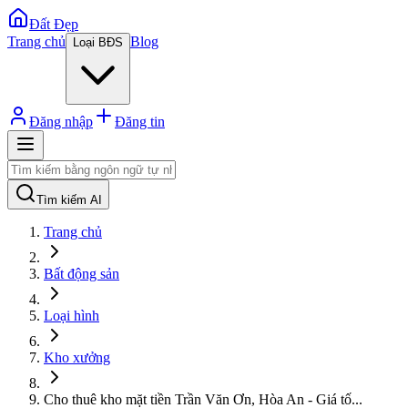
Đất Đẹp
Trang chủ
Blog
Loại BĐS
Đăng nhập
Đăng tin
Tìm kiếm AI
Trang chủ
Bất động sản
Loại hình
Kho xưởng
Cho thuê kho mặt tiền Trần Văn Ơn, Hòa An - Giá tố
...