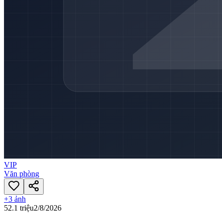
VIP
Văn phòng
+
3
ảnh
52.1 triệu
2/8/2026