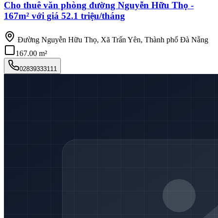
Cho thuê văn phòng đường Nguyễn Hữu Thọ -
167m² với giá 52.1 triệu/tháng
Đường Nguyễn Hữu Thọ, Xã Trấn Yên, Thành phố Đà Nẵng
167.00 m²
02839333111