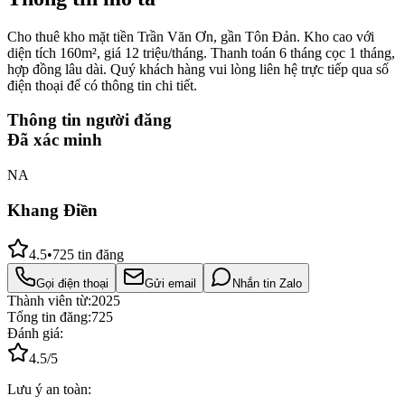
Cho thuê kho mặt tiền Trần Văn Ơn, gần Tôn Đản. Kho cao với
diện tích 160m², giá 12 triệu/tháng. Thanh toán 6 tháng cọc 1 tháng,
hợp đồng lâu dài. Quý khách hàng vui lòng liên hệ trực tiếp qua số
điện thoại để có thông tin chi tiết.
Thông tin người đăng
Đã xác minh
NA
Khang Điền
4.5
•
725
tin đăng
Gọi điện thoại
Gửi email
Nhắn tin Zalo
Thành viên từ:
2025
Tổng tin đăng:
725
Đánh giá:
4.5
/5
Lưu ý an toàn: