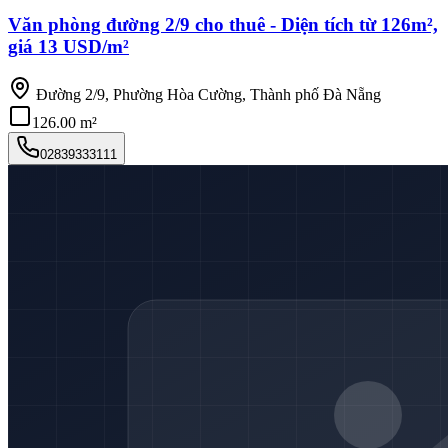
Văn phòng đường 2/9 cho thuê - Diện tích từ 126m²,
giá 13 USD/m²
Đường 2/9, Phường Hòa Cường, Thành phố Đà Nẵng
126.00 m²
02839333111