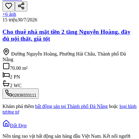
+
6
ảnh
15 triệu
30/7/2026
Cho thuê nhà mặt tiền 2 tầng Nguyễn Hoàng, đầy
đủ nội thất, giá tốt
Đường Nguyễn Hoàng, Phường Hải Châu, Thành phố Đà
Nẵng
70.00 m²
2
PN
2
WC
02839333111
Khám phá thêm
bất động sản tại
Thành phố Đà Nẵng
hoặc
loại hình
tương tự
Đất Đẹp
Nền tảng rao vặt bất động sản hàng đầu Việt Nam. Kết nối người