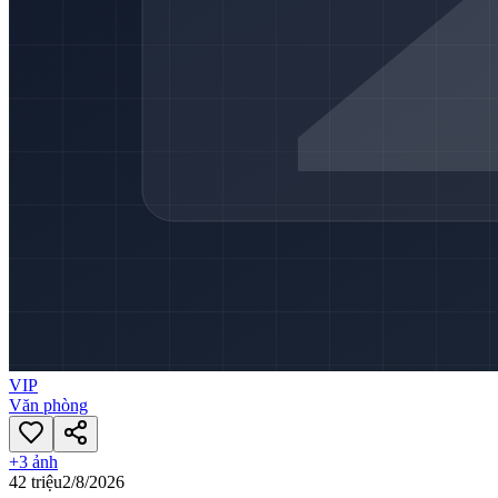
VIP
Văn phòng
+
3
ảnh
42 triệu
2/8/2026