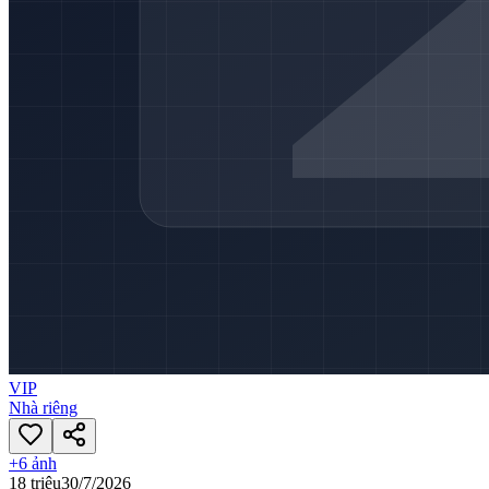
VIP
Nhà riêng
+
6
ảnh
18 triệu
30/7/2026