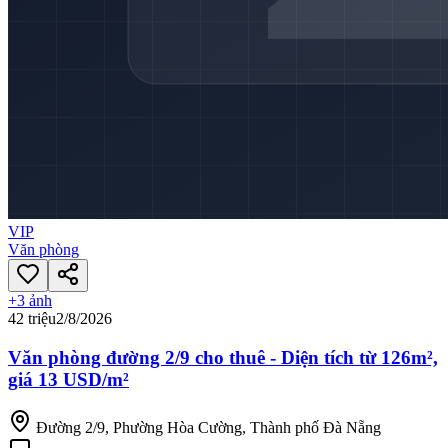
VIP
Văn phòng
+
3
ảnh
42 triệu
2/8/2026
Văn phòng đường 2/9 cho thuê - Diện tích từ 126m²,
giá 13 USD/m²
Đường 2/9, Phường Hòa Cường, Thành phố Đà Nẵng