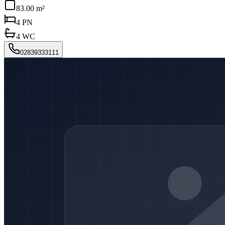
83.00 m²
4
PN
4
WC
02839333111