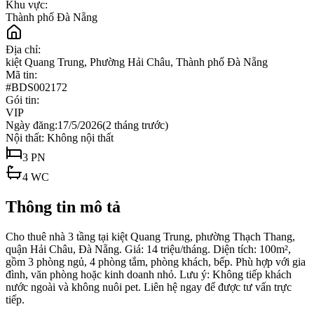
Khu vực:
Thành phố Đà Nẵng
Địa chỉ:
kiệt Quang Trung, Phường Hải Châu, Thành phố Đà Nẵng
Mã tin:
#
BDS002172
Gói tin:
VIP
Ngày đăng:
17/5/2026
(
2 tháng trước
)
Nội thất:
Không nội thất
3
PN
4
WC
Thông tin mô tả
Cho thuê nhà 3 tầng tại kiệt Quang Trung, phường Thạch Thang,
quận Hải Châu, Đà Nẵng. Giá: 14 triệu/tháng. Diện tích: 100m²,
gồm 3 phòng ngủ, 4 phòng tắm, phòng khách, bếp. Phù hợp với gia
đình, văn phòng hoặc kinh doanh nhỏ. Lưu ý: Không tiếp khách
nước ngoài và không nuôi pet. Liên hệ ngay để được tư vấn trực
tiếp.