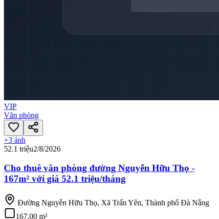
VIP
Văn phòng
+
3
ảnh
52.1 triệu
2/8/2026
Cho thuê văn phòng đường Nguyễn Hữu Thọ -
167m² với giá 52.1 triệu/tháng
Đường Nguyễn Hữu Thọ, Xã Trấn Yên, Thành phố Đà Nẵng
167.00 m²