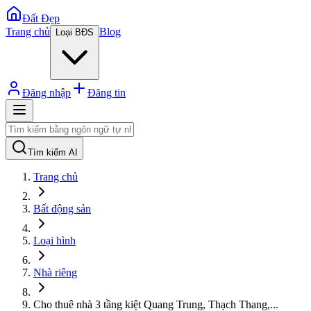
Đất Đẹp
Trang chủ
Blog
Loại BĐS
Đăng nhập
Đăng tin
Tìm kiếm AI
Trang chủ
Bất động sản
Loại hình
Nhà riêng
Cho thuê nhà 3 tầng kiệt Quang Trung, Thạch Thang,
...