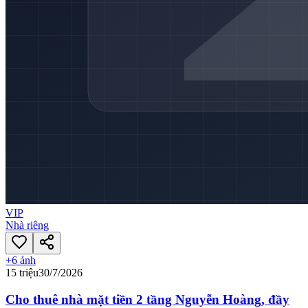
VIP
Nhà riêng
+
6
ảnh
15 triệu
30/7/2026
Cho thuê nhà mặt tiền 2 tầng Nguyễn Hoàng, đầy