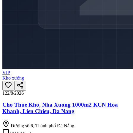
VIP
Kho xưởng
12
2/8/2026
Cho Thue Kho, Nha Xuong 1000m2 KCN Hoa
Khanh, Lien Chieu, Da Nang
Đường số 6, Thành phố Đà Nẵng