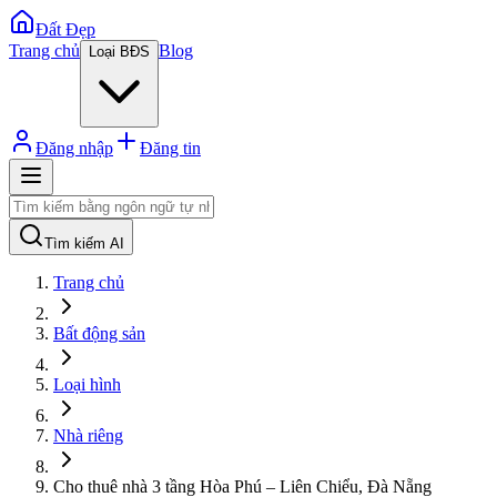
Đất Đẹp
Trang chủ
Blog
Loại BĐS
Đăng nhập
Đăng tin
Tìm kiếm AI
Trang chủ
Bất động sản
Loại hình
Nhà riêng
Cho thuê nhà 3 tầng Hòa Phú – Liên Chiểu, Đà Nẵng