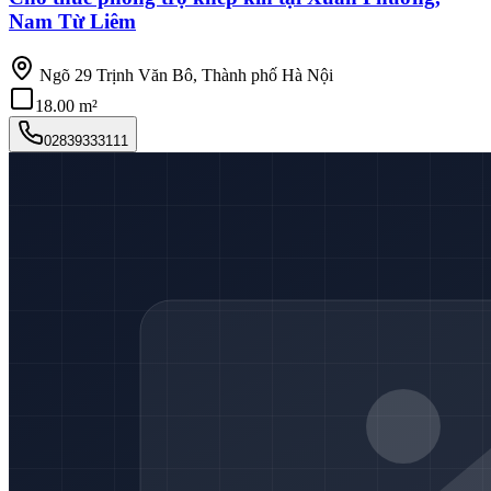
Nam Từ Liêm
Ngõ 29 Trịnh Văn Bô, Thành phố Hà Nội
18.00 m²
02839333111