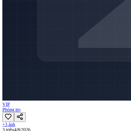
VIP
Phòng trọ
+
3
ảnh
3 triệu
4/8/2026