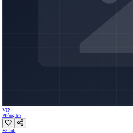
VIP
Phòng trọ
+
2
ảnh