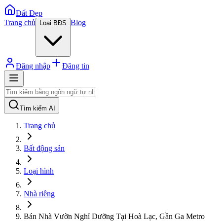
Đất Đẹp
Trang chủ
Blog
Loại BĐS
Đăng nhập
Đăng tin
Tìm kiếm AI
Trang chủ
Bất động sản
Loại hình
Nhà riêng
Bán Nhà Vườn Nghỉ Dưỡng Tại Hoà Lạc, Gần Ga Metro