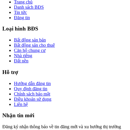
Trang chủ
Danh sách BĐS
Tin tức
Đăng tin
Loại hình BĐS
Bất động sản bán
Bất động sản cho thuê
Căn hộ chung cư
Nhà riêng
Đất nền
Hỗ trợ
Hướng dẫn đăng tin
Quy định đăng tin
Chính sách bảo mật
Điều khoản sử dụng
Liên hệ
Nhận tin mới
Đăng ký nhận thông báo về tin đăng mới và xu hướng thị trường