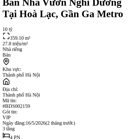
Bán Nhà Vườn Nghỉ Dưỡng
Tại Hoà Lạc, Gần Ga Metro
10 tỷ
359.10
m²
27.8 triệu/m²
Nhà riêng
Bán
Khu vực:
Thành phố Hà Nội
Địa chỉ:
Thành phố Hà Nội
Mã tin:
#
BDS002159
Gói tin:
VIP
Ngày đăng:
16/5/2026
(
2 tháng trước
)
3
tầng
4
PN