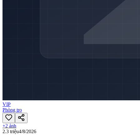
VIP
Phòng trọ
+
2
ảnh
2.3 triệu
4/8/2026