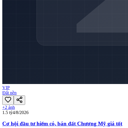
VIP
Đất nền
+
2
ảnh
1.5 tỷ
4/8/2026
Cơ hội đầu tư hiếm có, bán đất Chương Mỹ giá tốt