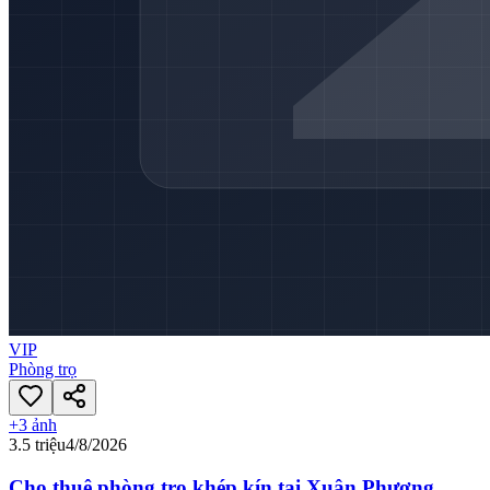
VIP
Phòng trọ
+
3
ảnh
3.5 triệu
4/8/2026
Cho thuê phòng trọ khép kín tại Xuân Phương,