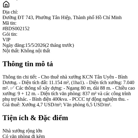
Địa chỉ:
Đường ĐT 743, Phường Tân Hiệp, Thành phố Hồ Chí Minh
Mã tin:
#
BDS002152
Gói tin:
VIP
Ngày đăng:
15/5/2026
(
2 tháng trước
)
Nội thất:
Không nội thất
Thông tin mô tả
Thông tin chi tiết: - Cho thuê nhà xưởng KCN Tân Uyên - Bình
Dương. - Diện tích đất: 11.154 m², (1ha1). - Diện tích xưởng: 7.040
m². ✅ Các thông số xây dựng: - Ngang 80 m, dài 88 m. - Chiều cao
xưởng: 9 + 12 m. - Diện tích văn phòng: 837 m² và các công trình
phụ trợ khác. - Bình điện 400kva. - PCCC tự động nghiệm thu. -
Giá thuê: Xưởng 4,7 USD/m²; Văn phòng 6,5 USD/m².
Tiện ích & Đặc điểm
Nhà xưởng rộng lớn
Có văn phòng đi kèm