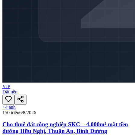
VIP
Đất nền
+
4
ảnh
150 triệu
6/8/2026
Cho thuê đất công nghiệp SKC – 4.000m² mặt tiền
đường Hữu Nghị, Thuận An, Bình Dương