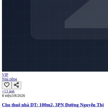
VIP
Nhà riêng
+
13
ảnh
8 triệu
3/8/2026
Cho thuê nhà DT: 100m2, 3PN Đường Nguyễn Thị