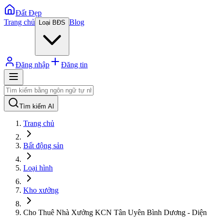
Đất Đẹp
Trang chủ
Blog
Loại BĐS
Đăng nhập
Đăng tin
Tìm kiếm AI
Trang chủ
Bất động sản
Loại hình
Kho xưởng
Cho Thuê Nhà Xưởng KCN Tân Uyên Bình Dương - Diện