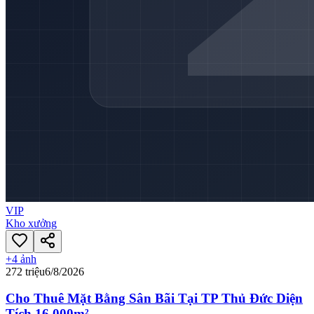
VIP
Kho xưởng
+
4
ảnh
272 triệu
6/8/2026
Cho Thuê Mặt Bằng Sân Bãi Tại TP Thủ Đức Diện
Tích 16.000m²