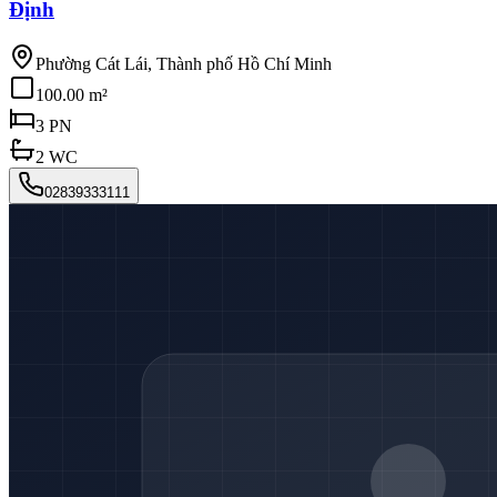
Định
Phường Cát Lái, Thành phố Hồ Chí Minh
100.00 m²
3
PN
2
WC
02839333111