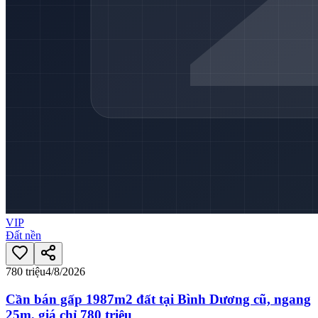
VIP
Đất nền
780 triệu
4/8/2026
Cần bán gấp 1987m2 đất tại Bình Dương cũ, ngang
25m, giá chỉ 780 triệu