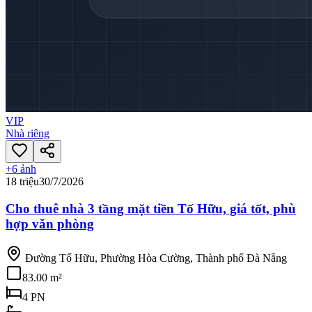
VIP
Nhà riêng
+
6
ảnh
18 triệu
30/7/2026
Cho thuê nhà 3 tầng mặt tiền Tố Hữu, giá tốt, phù
hợp văn phòng
Đường Tố Hữu, Phường Hòa Cường, Thành phố Đà Nẵng
83.00 m²
4
PN