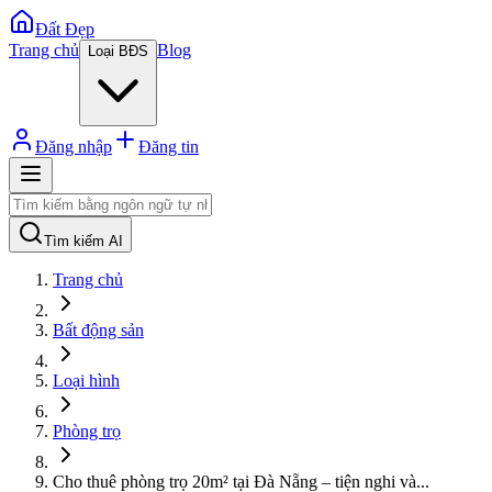
Đất Đẹp
Trang chủ
Blog
Loại BĐS
Đăng nhập
Đăng tin
Tìm kiếm AI
Trang chủ
Bất động sản
Loại hình
Phòng trọ
Cho thuê phòng trọ 20m² tại Đà Nẵng – tiện nghi và
...