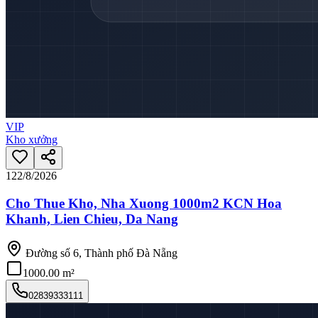
VIP
Kho xưởng
12
2/8/2026
Cho Thue Kho, Nha Xuong 1000m2 KCN Hoa
Khanh, Lien Chieu, Da Nang
Đường số 6, Thành phố Đà Nẵng
1000.00 m²
02839333111