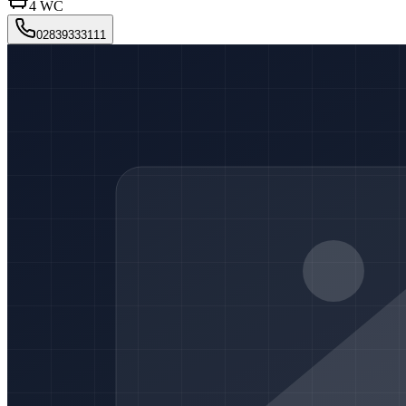
4
WC
02839333111