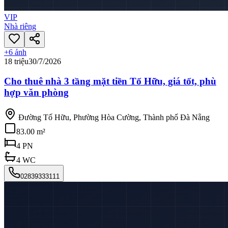
VIP
Nhà riêng
+
6
ảnh
18 triệu
30/7/2026
Cho thuê nhà 3 tầng mặt tiền Tố Hữu, giá tốt, phù
hợp văn phòng
Đường Tố Hữu, Phường Hòa Cường, Thành phố Đà Nẵng
83.00 m²
4
PN
4
WC
02839333111