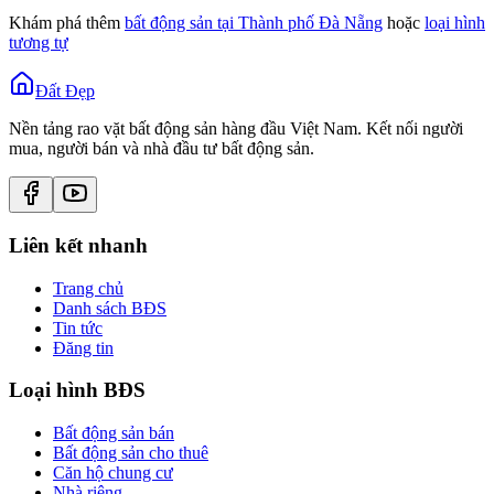
Khám phá thêm
bất động sản tại
Thành phố Đà Nẵng
hoặc
loại hình
tương tự
Đất Đẹp
Nền tảng rao vặt bất động sản hàng đầu Việt Nam. Kết nối người
mua, người bán và nhà đầu tư bất động sản.
Liên kết nhanh
Trang chủ
Danh sách BĐS
Tin tức
Đăng tin
Loại hình BĐS
Bất động sản bán
Bất động sản cho thuê
Căn hộ chung cư
Nhà riêng