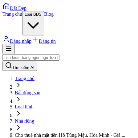
Đất Đẹp
Trang chủ
Blog
Loại BĐS
Đăng nhập
Đăng tin
Tìm kiếm AI
Trang chủ
Bất động sản
Loại hình
Nhà riêng
Cho thuê nhà mặt tiền Hồ Tùng Mậu, Hòa Minh - Giá
...