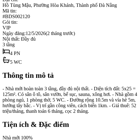
Hồ Tùng Mậu, Phường Hòa Khánh, Thành phố Đà Nẵng
Mã tin:
#
BDS002120
Gói tin:
VIP
Ngày đăng:
12/5/2026
(
2 tháng trước
)
Nội thất:
Đầy đủ
3
tầng
4
PN
5
WC
Thông tin mô tả
- Nhà mới hoàn toàn 3 tầng, đầy đủ nội thất. - Diện tích đất: 5x25 =
125m². Có sân ô tô, sân vườn, bể sục, sauna, xông hơi. - Nhà gồm 4
phòng ngủ, 1 phòng thờ, 5 WC. - Đường rộng 10.5m và vỉa hè 5m,
hướng tây bắc. - Vị trí gần công viên, cách biển 1km. - Giá thuê: 52
triệu/tháng, thanh toán 6 tháng, cọc 2 tháng.
Tiện ích & Đặc điểm
Nhà mới 100%