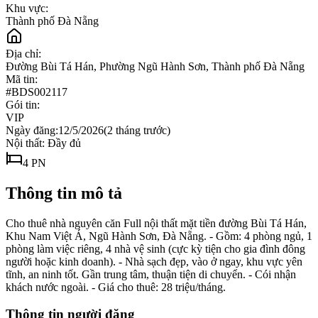
Khu vực:
Thành phố Đà Nẵng
Địa chỉ:
Đường Bùi Tá Hán, Phường Ngũ Hành Sơn, Thành phố Đà Nẵng
Mã tin:
#
BDS002117
Gói tin:
VIP
Ngày đăng:
12/5/2026
(
2 tháng trước
)
Nội thất:
Đầy đủ
4
PN
Thông tin mô tả
Cho thuê nhà nguyên căn Full nội thất mặt tiền đường Bùi Tá Hán,
Khu Nam Việt Á, Ngũ Hành Sơn, Đà Nẵng. - Gồm: 4 phòng ngủ, 1
phòng làm việc riêng, 4 nhà vệ sinh (cực kỳ tiện cho gia đình đông
người hoặc kinh doanh). - Nhà sạch đẹp, vào ở ngay, khu vực yên
tĩnh, an ninh tốt. Gần trung tâm, thuận tiện di chuyển. - Cói nhận
khách nước ngoài. - Giá cho thuê: 28 triệu/tháng.
Thông tin người đăng