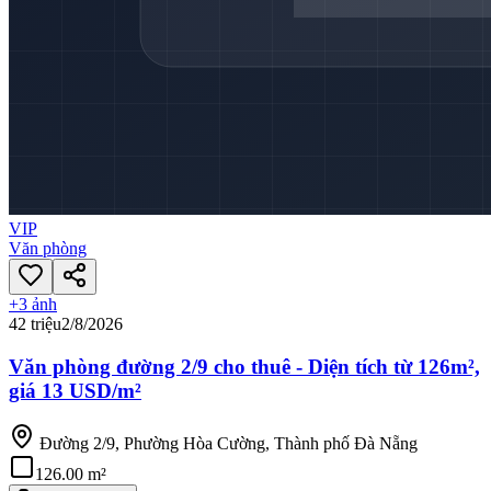
VIP
Văn phòng
+
3
ảnh
42 triệu
2/8/2026
Văn phòng đường 2/9 cho thuê - Diện tích từ 126m²,
giá 13 USD/m²
Đường 2/9, Phường Hòa Cường, Thành phố Đà Nẵng
126.00 m²