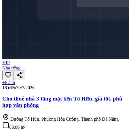
VIP
Nhà riêng
+
6
ảnh
18 triệu
30/7/2026
Cho thuê nhà 3 tầng mặt tiền Tố Hữu, giá tốt, phù
hợp văn phòng
Đường Tố Hữu, Phường Hòa Cường, Thành phố Đà Nẵng
83.00 m²