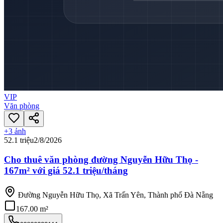
VIP
Văn phòng
+
3
ảnh
52.1 triệu
2/8/2026
Cho thuê văn phòng đường Nguyễn Hữu Thọ -
167m² với giá 52.1 triệu/tháng
Đường Nguyễn Hữu Thọ, Xã Trấn Yên, Thành phố Đà Nẵng
167.00 m²