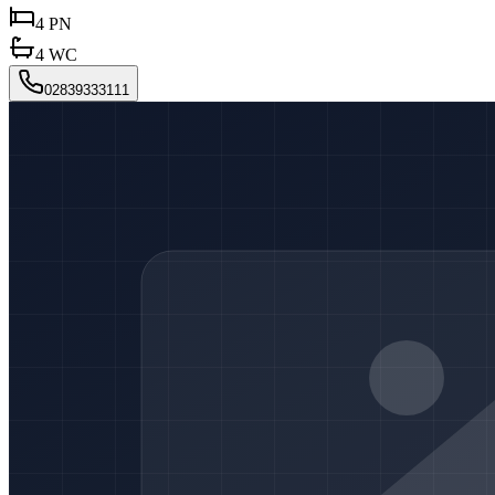
4
PN
4
WC
02839333111