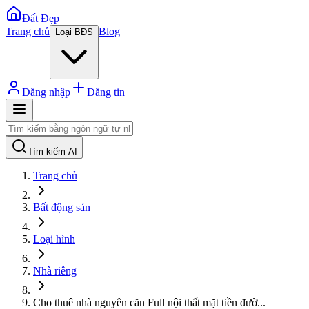
Đất Đẹp
Trang chủ
Blog
Loại BĐS
Đăng nhập
Đăng tin
Tìm kiếm AI
Trang chủ
Bất động sản
Loại hình
Nhà riêng
Cho thuê nhà nguyên căn Full nội thất mặt tiền đườ
...