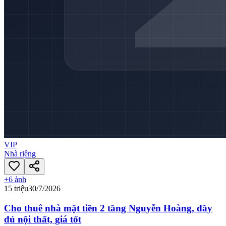
VIP
Nhà riêng
+
6
ảnh
15 triệu
30/7/2026
Cho thuê nhà mặt tiền 2 tầng Nguyễn Hoàng, đầy
đủ nội thất, giá tốt