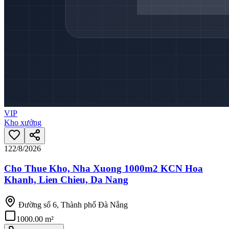
VIP
Kho xưởng
12
2/8/2026
Cho Thue Kho, Nha Xuong 1000m2 KCN Hoa
Khanh, Lien Chieu, Da Nang
Đường số 6, Thành phố Đà Nẵng
1000.00 m²