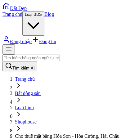
Đất Đẹp
Trang chủ
Blog
Loại BĐS
Đăng nhập
Đăng tin
Tìm kiếm AI
Trang chủ
Bất động sản
Loại hình
Shophouse
Cho thuê mặt bằng Hóa Sơn - Hòa Cường, Hải Châu