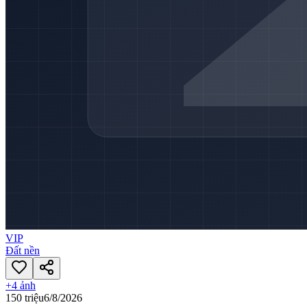
VIP
Đất nền
+
4
ảnh
150 triệu
6/8/2026