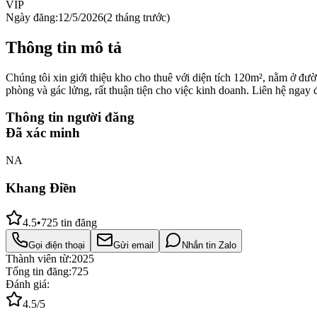
VIP
Ngày đăng:
12/5/2026
(
2 tháng trước
)
Thông tin mô tả
Chúng tôi xin giới thiệu kho cho thuê với diện tích 120m², nằm ở đ
phòng và gác lửng, rất thuận tiện cho việc kinh doanh. Liên hệ ngay 
Thông tin người đăng
Đã xác minh
NA
Khang Điền
4.5
•
725
tin đăng
Gọi điện thoại
Gửi email
Nhắn tin Zalo
Thành viên từ:
2025
Tổng tin đăng:
725
Đánh giá:
4.5
/5