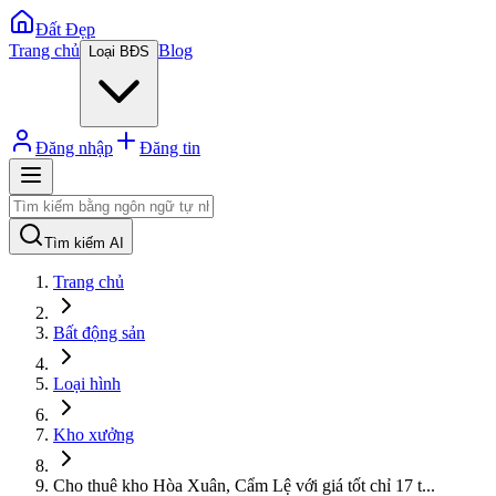
Đất Đẹp
Trang chủ
Blog
Loại BĐS
Đăng nhập
Đăng tin
Tìm kiếm AI
Trang chủ
Bất động sản
Loại hình
Kho xưởng
Cho thuê kho Hòa Xuân, Cẩm Lệ với giá tốt chỉ 17 t
...