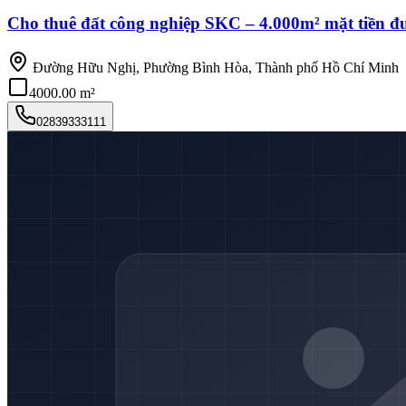
Cho thuê đất công nghiệp SKC – 4.000m² mặt tiền 
Đường Hữu Nghị, Phường Bình Hòa, Thành phố Hồ Chí Minh
4000.00 m²
02839333111