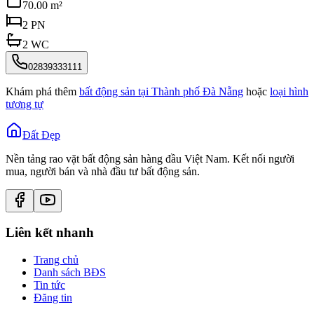
70.00 m²
2
PN
2
WC
02839333111
Khám phá thêm
bất động sản tại
Thành phố Đà Nẵng
hoặc
loại hình
tương tự
Đất Đẹp
Nền tảng rao vặt bất động sản hàng đầu Việt Nam. Kết nối người
mua, người bán và nhà đầu tư bất động sản.
Liên kết nhanh
Trang chủ
Danh sách BĐS
Tin tức
Đăng tin