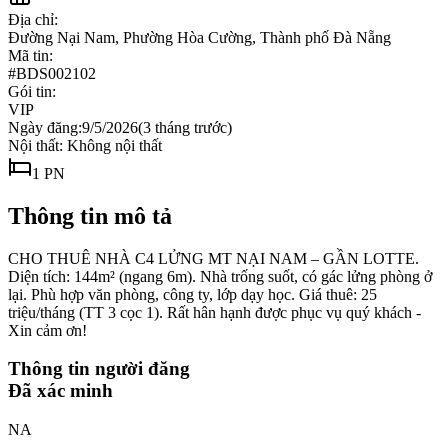
Địa chỉ:
Đường Nại Nam, Phường Hòa Cường, Thành phố Đà Nẵng
Mã tin:
#
BDS002102
Gói tin:
VIP
Ngày đăng:
9/5/2026
(
3 tháng trước
)
Nội thất:
Không nội thất
1
PN
Thông tin mô tả
CHO THUÊ NHÀ C4 LỬNG MT NẠI NAM – GẦN LOTTE.
Diện tích: 144m² (ngang 6m). Nhà trống suốt, có gác lửng phòng ở
lại. Phù hợp văn phòng, công ty, lớp dạy học. Giá thuê: 25
triệu/tháng (TT 3 cọc 1). Rất hân hạnh được phục vụ quý khách -
Xin cảm ơn!
Thông tin người đăng
Đã xác minh
NA