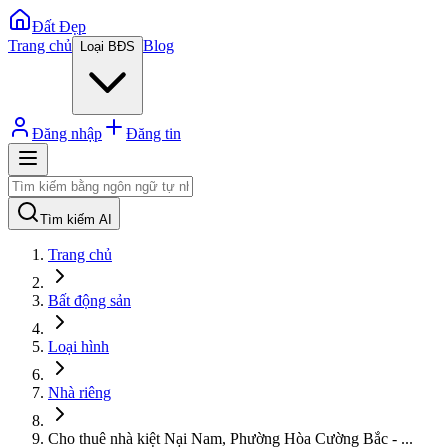
Đất Đẹp
Trang chủ
Blog
Loại BĐS
Đăng nhập
Đăng tin
Tìm kiếm AI
Trang chủ
Bất động sản
Loại hình
Nhà riêng
Cho thuê nhà kiệt Nại Nam, Phường Hòa Cường Bắc -
...