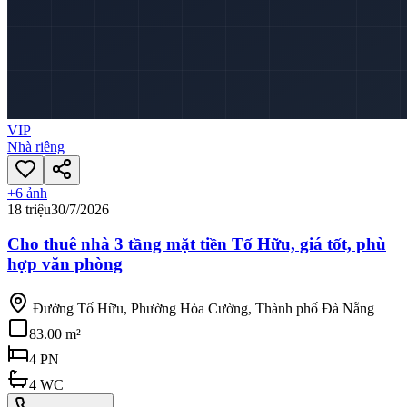
VIP
Nhà riêng
+
6
ảnh
18 triệu
30/7/2026
Cho thuê nhà 3 tầng mặt tiền Tố Hữu, giá tốt, phù
hợp văn phòng
Đường Tố Hữu, Phường Hòa Cường, Thành phố Đà Nẵng
83.00 m²
4
PN
4
WC