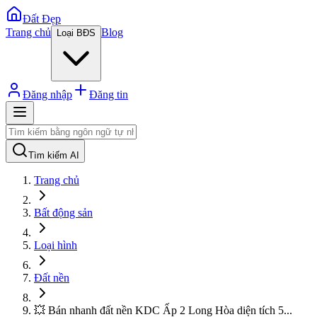
Đất Đẹp
Trang chủ
Blog
Loại BĐS
Đăng nhập
Đăng tin
Tìm kiếm AI
Trang chủ
Bất động sản
Loại hình
Đất nền
💥 Bán nhanh đất nền KDC Ấp 2 Long Hòa diện tích 5
...