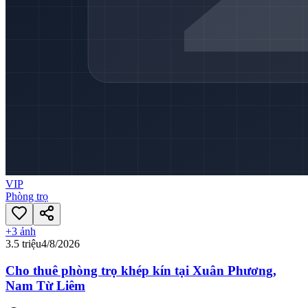
VIP
Phòng trọ
+
3
ảnh
3.5 triệu
4/8/2026
Cho thuê phòng trọ khép kín tại Xuân Phương,
Nam Từ Liêm