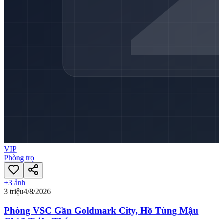
VIP
Phòng trọ
+
3
ảnh
3 triệu
4/8/2026
Phòng VSC Gần Goldmark City, Hồ Tùng Mậu