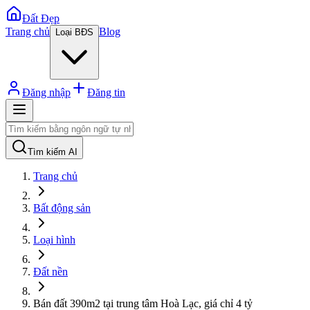
Đất Đẹp
Trang chủ
Blog
Loại BĐS
Đăng nhập
Đăng tin
Tìm kiếm AI
Trang chủ
Bất động sản
Loại hình
Đất nền
Bán đất 390m2 tại trung tâm Hoà Lạc, giá chỉ 4 tỷ