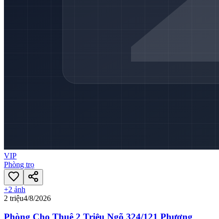
VIP
Phòng trọ
+
2
ảnh
2 triệu
4/8/2026
Phòng Cho Thuê 2 Triệu Ngõ 324/121 Phương