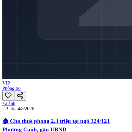
VIP
Phòng trọ
+
2
ảnh
2.3 triệu
4/8/2026
🏠 Cho thuê phòng 2.3 triệu tại ngõ 324/121
Phương Canh, gần UBND