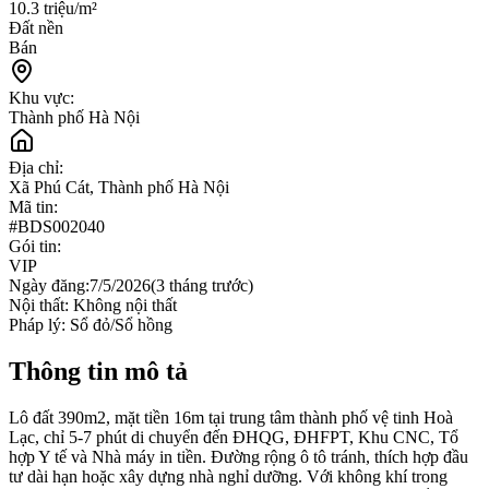
10.3 triệu/m²
Đất nền
Bán
Khu vực:
Thành phố Hà Nội
Địa chỉ:
Xã Phú Cát, Thành phố Hà Nội
Mã tin:
#
BDS002040
Gói tin:
VIP
Ngày đăng:
7/5/2026
(
3 tháng trước
)
Nội thất:
Không nội thất
Pháp lý:
Sổ đỏ/Sổ hồng
Thông tin mô tả
Lô đất 390m2, mặt tiền 16m tại trung tâm thành phố vệ tinh Hoà
Lạc, chỉ 5-7 phút di chuyển đến ĐHQG, ĐHFPT, Khu CNC, Tổ
hợp Y tế và Nhà máy in tiền. Đường rộng ô tô tránh, thích hợp đầu
tư dài hạn hoặc xây dựng nhà nghỉ dưỡng. Với không khí trong