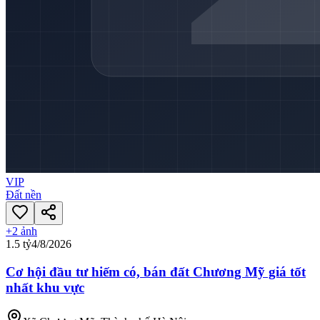
VIP
Đất nền
+
2
ảnh
1.5 tỷ
4/8/2026
Cơ hội đầu tư hiếm có, bán đất Chương Mỹ giá tốt
nhất khu vực