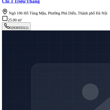
Chỉ 3 Triệu/Tháng
Ngõ 196 Hồ Tùng Mậu, Phường Phú Diễn, Thành phố Hà Nội
25.00 m²
02839333111