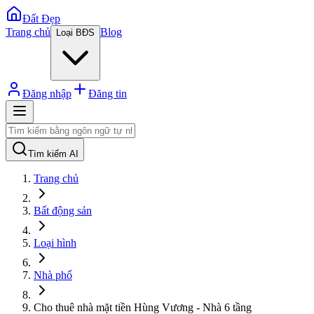
Đất Đẹp
Trang chủ
Blog
Loại BĐS
Đăng nhập
Đăng tin
Tìm kiếm AI
Trang chủ
Bất động sản
Loại hình
Nhà phố
Cho thuê nhà mặt tiền Hùng Vương - Nhà 6 tầng