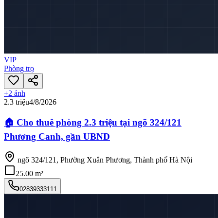
VIP
Phòng trọ
+
2
ảnh
2.3 triệu
4/8/2026
🏠 Cho thuê phòng 2.3 triệu tại ngõ 324/121
Phương Canh, gần UBND
ngõ 324/121, Phường Xuân Phương, Thành phố Hà Nội
25.00 m²
02839333111