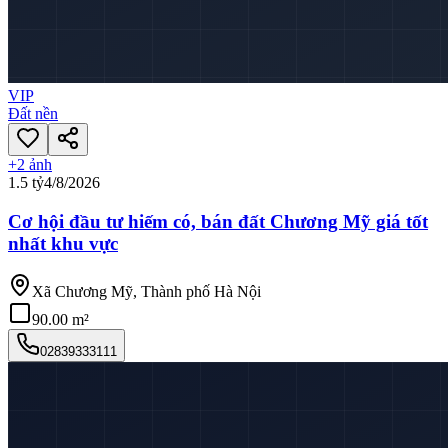
VIP
Đất nền
+
2
ảnh
1.5 tỷ
4/8/2026
Cơ hội đầu tư hiếm có, bán đất Chương Mỹ giá tốt
nhất khu vực
Xã Chương Mỹ, Thành phố Hà Nội
90.00 m²
02839333111