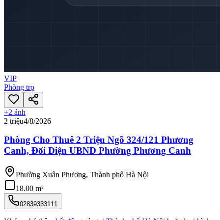
VIP
Phòng trọ
+
2
ảnh
2 triệu
4/8/2026
Phòng Cho Thuê 2 Triệu Ngõ 324/121 Phương
Canh, Đối Diện UBND Phường Phương Canh
Phường Xuân Phương, Thành phố Hà Nội
18.00 m²
02839333111