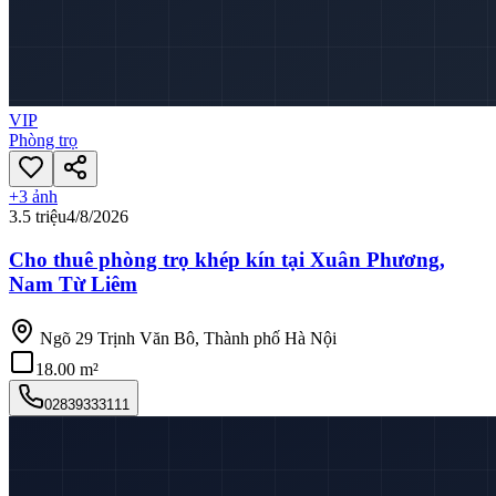
VIP
Phòng trọ
+
3
ảnh
3.5 triệu
4/8/2026
Cho thuê phòng trọ khép kín tại Xuân Phương,
Nam Từ Liêm
Ngõ 29 Trịnh Văn Bô, Thành phố Hà Nội
18.00 m²
02839333111