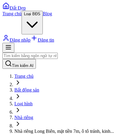
Đất Đẹp
Trang chủ
Blog
Loại BĐS
Đăng nhập
Đăng tin
Tìm kiếm AI
Trang chủ
Bất động sản
Loại hình
Nhà riêng
Nhà riêng Long Biên, mặt tiền 7m, ô tô tránh, kinh
...