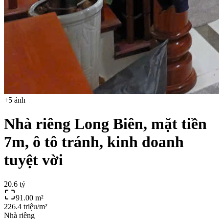
+
5
ảnh
Nhà riêng Long Biên, mặt tiền
7m, ô tô tránh, kinh doanh
tuyệt vời
20.6 tỷ
91.00
m²
226.4 triệu/m²
Nhà riêng