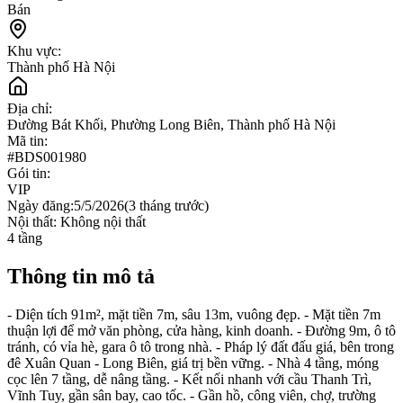
Bán
Khu vực:
Thành phố Hà Nội
Địa chỉ:
Đường Bát Khối, Phường Long Biên, Thành phố Hà Nội
Mã tin:
#
BDS001980
Gói tin:
VIP
Ngày đăng:
5/5/2026
(
3 tháng trước
)
Nội thất:
Không nội thất
4
tầng
Thông tin mô tả
- Diện tích 91m², mặt tiền 7m, sâu 13m, vuông đẹp. - Mặt tiền 7m
thuận lợi để mở văn phòng, cửa hàng, kinh doanh. - Đường 9m, ô tô
tránh, có vỉa hè, gara ô tô trong nhà. - Pháp lý đất đấu giá, bên trong
đê Xuân Quan - Long Biên, giá trị bền vững. - Nhà 4 tầng, móng
cọc lên 7 tầng, dễ nâng tầng. - Kết nối nhanh với cầu Thanh Trì,
Vĩnh Tuy, gần sân bay, cao tốc. - Gần hồ, công viên, chợ, trường