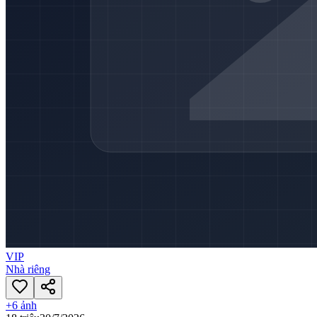
VIP
Nhà riêng
+
6
ảnh