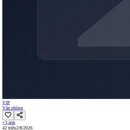
VIP
Văn phòng
+
3
ảnh
42 triệu
2/8/2026