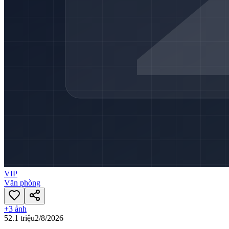
VIP
Văn phòng
+
3
ảnh
52.1 triệu
2/8/2026