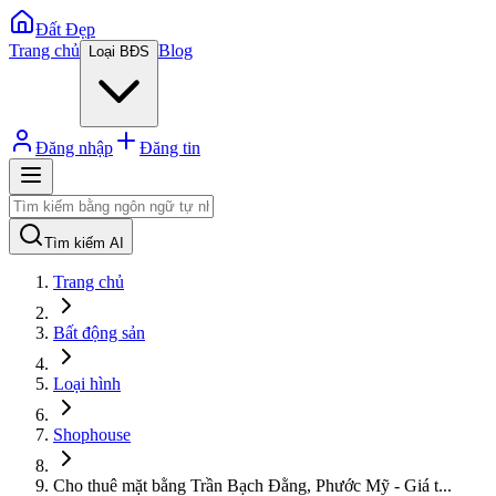
Đất Đẹp
Trang chủ
Blog
Loại BĐS
Đăng nhập
Đăng tin
Tìm kiếm AI
Trang chủ
Bất động sản
Loại hình
Shophouse
Cho thuê mặt bằng Trần Bạch Đằng, Phước Mỹ - Giá t
...