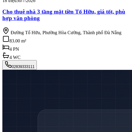
18 triệu
30/7/2026
Cho thuê nhà 3 tầng mặt tiền Tố Hữu, giá tốt, phù
hợp văn phòng
Đường Tố Hữu, Phường Hòa Cường, Thành phố Đà Nẵng
83.00 m²
4
PN
4
WC
02839333111