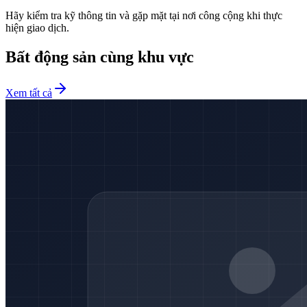
Hãy kiểm tra kỹ thông tin và gặp mặt tại nơi công cộng khi thực
hiện giao dịch.
Bất động sản cùng khu vực
Xem tất cả