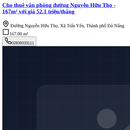
Cho thuê văn phòng đường Nguyễn Hữu Thọ -
167m² với giá 52.1 triệu/tháng
Đường Nguyễn Hữu Thọ, Xã Trấn Yên, Thành phố Đà Nẵng
167.00 m²
02839333111