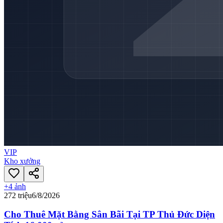
VIP
Kho xưởng
+
4
ảnh
272 triệu
6/8/2026
Cho Thuê Mặt Bằng Sân Bãi Tại TP Thủ Đức Diện