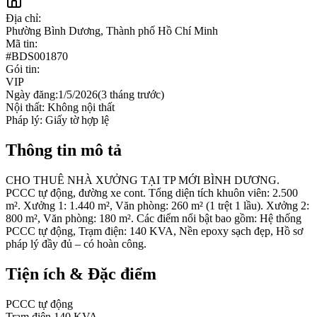
Địa chỉ:
Phường Bình Dương, Thành phố Hồ Chí Minh
Mã tin:
#
BDS001870
Gói tin:
VIP
Ngày đăng:
1/5/2026
(
3 tháng trước
)
Nội thất:
Không nội thất
Pháp lý:
Giấy tờ hợp lệ
Thông tin mô tả
CHO THUÊ NHÀ XƯỞNG TẠI TP MỚI BÌNH DƯƠNG.
PCCC tự động, đường xe cont. Tổng diện tích khuôn viên: 2.500
m². Xưởng 1: 1.440 m², Văn phòng: 260 m² (1 trệt 1 lầu). Xưởng 2:
800 m², Văn phòng: 180 m². Các điểm nổi bật bao gồm: Hệ thống
PCCC tự động, Trạm điện: 140 KVA, Nền epoxy sạch đẹp, Hồ sơ
pháp lý đầy đủ – có hoàn công.
Tiện ích & Đặc điểm
PCCC tự động
Trạm điện 140 KVA