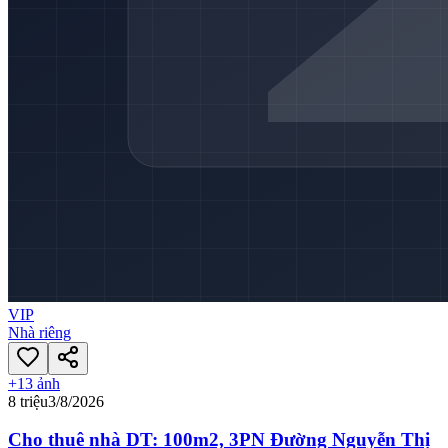
VIP
Nhà riêng
+
13
ảnh
8 triệu
3/8/2026
Cho thuê nhà DT: 100m2, 3PN Đường Nguyễn Thị