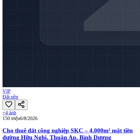
VIP
Đất nền
+
4
ảnh
150 triệu
6/8/2026
Cho thuê đất công nghiệp SKC – 4.000m² mặt tiền
đường Hữu Nghị, Thuận An, Bình Dương