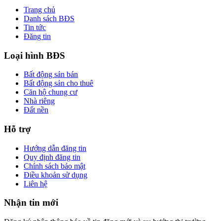
Trang chủ
Danh sách BĐS
Tin tức
Đăng tin
Loại hình BĐS
Bất động sản bán
Bất động sản cho thuê
Căn hộ chung cư
Nhà riêng
Đất nền
Hỗ trợ
Hướng dẫn đăng tin
Quy định đăng tin
Chính sách bảo mật
Điều khoản sử dụng
Liên hệ
Nhận tin mới