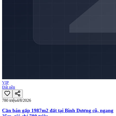
VIP
Đất nền
780 triệu
4/8/2026
Cần bán gấp 1987m2 đất tại Bình Dương cũ, ngang