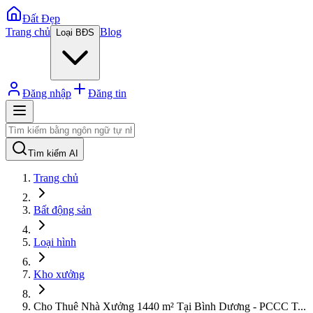
Đất Đẹp
Trang chủ
Blog
Loại BĐS
Đăng nhập
Đăng tin
Tìm kiếm AI
Trang chủ
Bất động sản
Loại hình
Kho xưởng
Cho Thuê Nhà Xưởng 1440 m² Tại Bình Dương - PCCC T
...