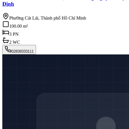
Định
Phường Cát Lái, Thành phố Hồ Chí Minh
100.00 m²
3
PN
2
WC
02839333111