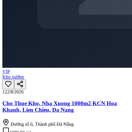
VIP
Kho xưởng
12
2/8/2026
Cho Thue Kho, Nha Xuong 1000m2 KCN Hoa
Khanh, Lien Chieu, Da Nang
Đường số 6, Thành phố Đà Nẵng