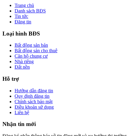
Trang chủ
Danh sách BĐS
Tin tức
Đăng tin
Loại hình BĐS
Bất động sản bán
Bất động sản cho thuê
Căn hộ chung cư
Nhà riêng
Đất nền
Hỗ trợ
Hướng dẫn đăng tin
Quy định đăng tin
Chính sách bảo mật
Điều khoản sử dụng
Liên hệ
Nhận tin mới
Đăng ký nhận thông báo về tin đăng mới và xu hướng thị trường