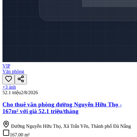
VIP
Văn phòng
+
3
ảnh
52.1 triệu
2/8/2026
Cho thuê văn phòng đường Nguyễn Hữu Thọ -
167m² với giá 52.1 triệu/tháng
Đường Nguyễn Hữu Thọ, Xã Trấn Yên, Thành phố Đà Nẵng
167.00 m²