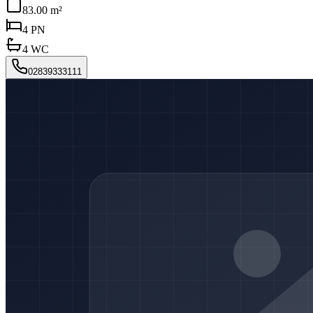
83.00 m²
4
PN
4
WC
02839333111