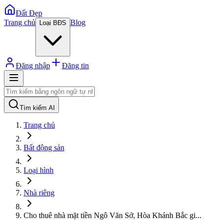
Đất Đẹp
Trang chủ
Blog
Loại BĐS
Đăng nhập
Đăng tin
Tìm kiếm AI
Trang chủ
Bất động sản
Loại hình
Nhà riêng
Cho thuê nhà mặt tiền Ngô Văn Sở, Hòa Khánh Bắc gi
...